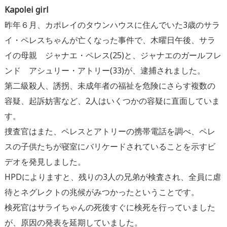
Kapolei girl
昨年６月、カポレイのタウンハウスに住んでいた3歳のサラ
イ・
ペレスちゃんが亡くなった事件で、木曜日午後、サラ
イの母親 ジャナエ・ペレス(25)と、ジャナエのガールフレ
ンド アシュリー・アトリー(33)が、逮捕されました。
第二級殺人、誘拐、未成年者の福祉を危険にさらす複数の
容疑、
起訴妨害など、2人はいくつかの容疑に直面していま
す。
捜査官はまた、ペレスとアトリーの携帯電話を調べ、
ペレ
スの子供たちが寝室にバリケードされていることを示すビ
デオ
を発見しました。
HPDによりますと、残りの3人の兄弟が検査され、
全員に虐
待とネグレクトの兆候がみつかったということです。
検死官はサライちゃんの死後すぐに検死を行っていました
が、
原因の発表を延期していました。