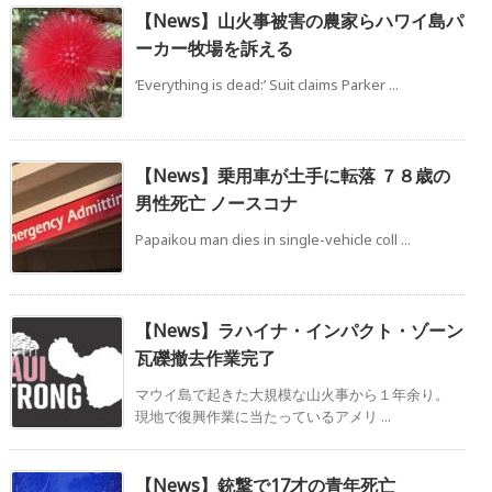
【News】山火事被害の農家らハワイ島パ
ーカー牧場を訴える
‘Everything is dead:’ Suit claims Parker ...
【News】乗用車が土手に転落 ７８歳の
男性死亡 ノースコナ
Papaikou man dies in single-vehicle coll ...
【News】ラハイナ・インパクト・ゾーン
瓦礫撤去作業完了
マウイ島で起きた大規模な山火事から１年余り。
現地で復興作業に当たっているアメリ ...
【News】銃撃で17才の青年死亡