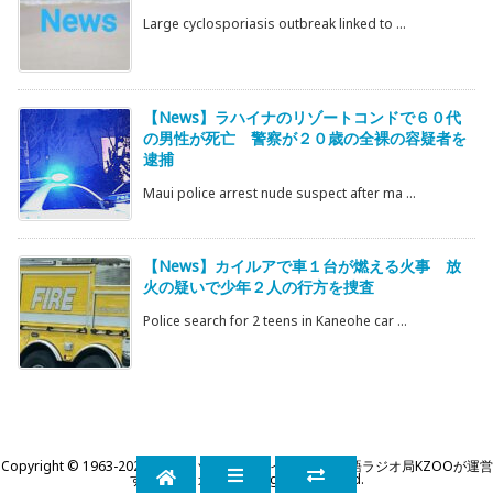
Large cyclosporiasis outbreak linked to ...
【News】ラハイナのリゾートコンドで６０代
の男性が死亡 警察が２０歳の全裸の容疑者を
逮捕
Maui police arrest nude suspect after ma ...
【News】カイルアで車１台が燃える火事 放
火の疑いで少年２人の行方を捜査
Police search for 2 teens in Kaneohe car ...
Copyright ©
1963
-2026
KZOOハワイ｜ハワイ州公認日本語ラジオ局KZOOが運営
するWEBマガジン
All Rights Reserved.