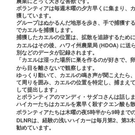
農業にとって大きな害獣です。
ボランティアは毎週木曜の夕方早くに集まり、
獲しています。
グループはぬかるんだ地形を歩き、手で捕獲す
でカエルを捕獲します。
捕獲したカエルの位置は、拡散を追跡するため
(HDOA)
カエルはその後、ハワイ州農業局
に送
別などのデータが記録されます。
「カエルは湿った場所に巣を作るのが好きで、
から目を離さないで観察します。
ゆっくり動いて、カエルの鳴き声が聞こえたら
て周りを囲み、カエルの位置を特定し、捕まえ
して提出します」
とボランティアのマンディ・サダコさんは話し
ハイカーたちはカエルを素早く殺すクエン酸も
5
9
ボランティアたちは木曜の夜
時半から
時まで
DLNR
2
3
は、経験の浅いハイカーは毎月第
、第
木
勧めています。