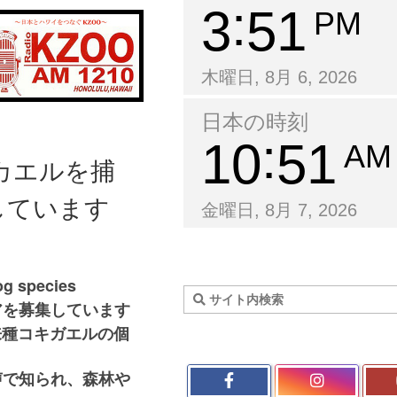
3
51
PM
木曜日, 8月 6, 2026
日本の時刻
10
51
AM
のカエルを捕
しています
金曜日, 8月 7, 2026
og species
アを募集しています
来種コキガエルの個
。
声で知られ、森林や