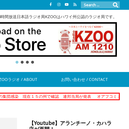
4時間放送日本語ラジオ局KZOOはハワイ州公認のラジオ局です。
ZOOラジオ / ABOUT
お問い合わせ / CONTACT
現在１５の州で確認 連邦当局が発表
オアフコミュニティーコレクシ
【Youtube】アランチーノ・カハラ