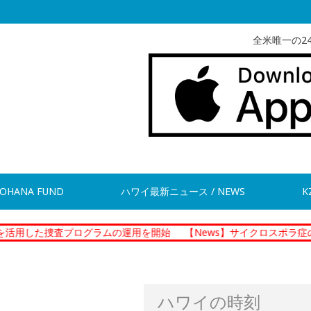
全米唯一の2
OHANA FUND
ハワイ最新ニュース / NEWS
K
査プログラムの運用を開始
【News】サイクロスポラ症の集団感染 
ハワイの時刻