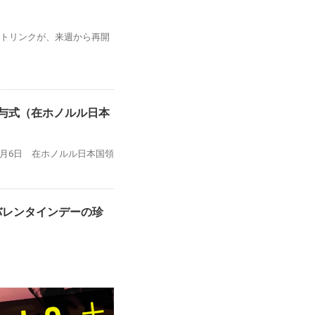
ートリンクが、来週から再開
授与式（在ホノルル日本
6月6日 在ホノルル日本国領
バレンタインデーの珍