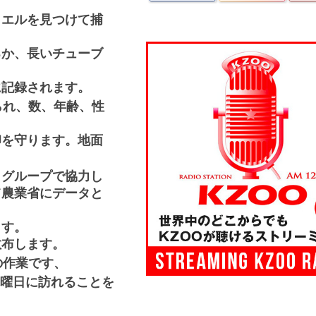
カエルを見つけて捕
るか、長いチューブ
に記録されます。
られ、数、年齢、性
卵を守ります。地面
、グループで協力し
て農業省にデータと
ます。
散布します。
の作業です、
曜日に訪れることを