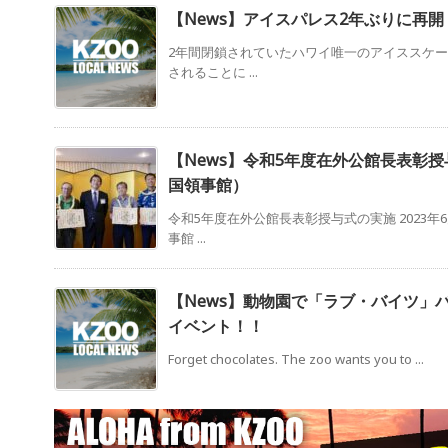
【News】アイスパレス2年ぶりに再開
2年間閉鎖されていたハワイ唯一のアイススケ
されることに ...
【News】令和5年度在外公館長表彰
国領事館）
令和5年度在外公館長表彰授与式の実施 2023年
事館 ...
【News】動物園で「ラブ・バイツ」
イベント！！
Forget chocolates. The zoo wants you to ...