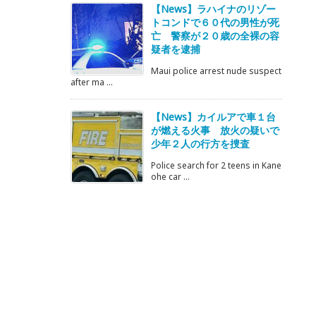
【News】ラハイナのリゾー
トコンドで６０代の男性が死
亡 警察が２０歳の全裸の容
疑者を逮捕
Maui police arrest nude suspect
after ma ...
【News】カイルアで車１台
が燃える火事 放火の疑いで
少年２人の行方を捜査
Police search for 2 teens in Kane
ohe car ...