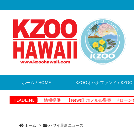
ホーム / HOME
KZOOオハナファンド / KZOO 
男が脱走 情報提供
HEADLINE
【News】ホノルル警察 ドローンを活用した捜
ホーム
>
ハワイ最新ニュース