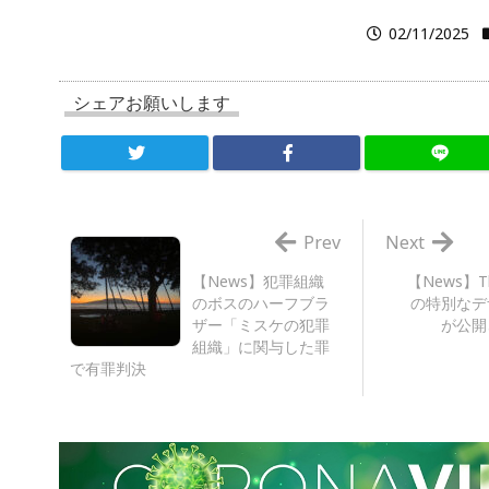
02/11/2025
シェアお願いします
Prev
Next
【News】犯罪組織
【News】T
のボスのハーフブラ
の特別なデ
ザー「ミスケの犯罪
が公開
組織」に関与した罪
で有罪判決