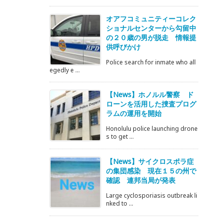
オアフコミュニティーコレク
ショナルセンターから勾留中
の２０歳の男が脱走 情報提
供呼びかけ
Police search for inmate who all
egedly e ...
【News】ホノルル警察 ド
ローンを活用した捜査プログ
ラムの運用を開始
Honolulu police launching drone
s to get ...
【News】サイクロスポラ症
の集団感染 現在１５の州で
確認 連邦当局が発表
Large cyclosporiasis outbreak li
nked to ...