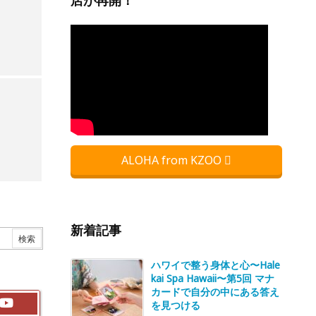
店が再開！
ALOHA from KZOO
新着記事
ハワイで整う身体と心〜Hale
kai Spa Hawaii〜第5回 マナ
カードで自分の中にある答え
を見つける