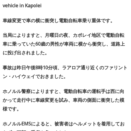
vehicle in Kapolei
車線変更で車の横に衝突し電動自転車乗り重体です。
当局によりますと、月曜日の夜、
カポレイ地区で電動自転
車に乗っていた
60
歳の男性が車両に横か
ら衝突し、道路上
に投げ出されました。
事故は昨日午後
8
時
10
分頃、ラアロア通り近くのファリント
ン・
ハイウェイでおきました。
ホノルル警察によりますと、
電動自転車の運転手は西に向
かって走行中に車線変更を試み、
車両の側面に衝突した模
様です。
ホノルル
EMS
によると、被害者はヘルメットを着用してお