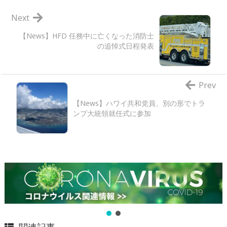
Next
【News】HFD 任務中に亡くなった消防士
の追悼式日程発表
Prev
【News】ハワイ共和党員、別の形でトラ
ンプ大統領就任式に参加
関連記事