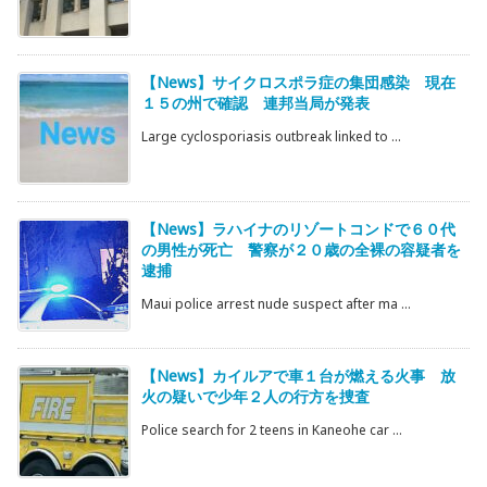
【News】サイクロスポラ症の集団感染 現在
１５の州で確認 連邦当局が発表
Large cyclosporiasis outbreak linked to ...
【News】ラハイナのリゾートコンドで６０代
の男性が死亡 警察が２０歳の全裸の容疑者を
逮捕
Maui police arrest nude suspect after ma ...
【News】カイルアで車１台が燃える火事 放
火の疑いで少年２人の行方を捜査
Police search for 2 teens in Kaneohe car ...