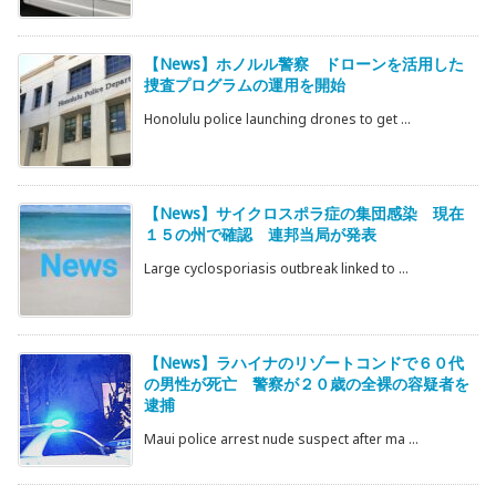
【News】ホノルル警察 ドローンを活用した
捜査プログラムの運用を開始
Honolulu police launching drones to get ...
【News】サイクロスポラ症の集団感染 現在
１５の州で確認 連邦当局が発表
Large cyclosporiasis outbreak linked to ...
【News】ラハイナのリゾートコンドで６０代
の男性が死亡 警察が２０歳の全裸の容疑者を
逮捕
Maui police arrest nude suspect after ma ...