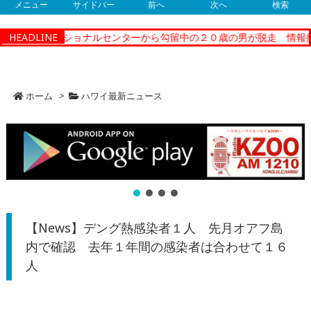
メニュー
サイドバー
前へ
次へ
検索
ティーコレクショナルセンターから勾留中の２０歳の男が脱走 情報提
HEADLINE
ホーム
>
ハワイ最新ニュース
【News】デング熱感染者１人 先月オアフ島
内で確認 去年１年間の感染者は合わせて１６
人