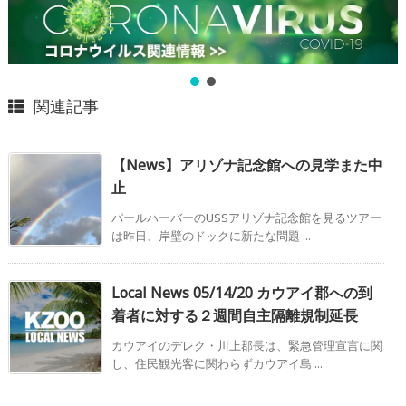
関連記事
【News】アリゾナ記念館への見学また中
止
パールハーバーのUSSアリゾナ記念館を見るツアー
は昨日、岸壁のドックに新たな問題 ...
Local News 05/14/20 カウアイ郡への到
着者に対する２週間自主隔離規制延長
カウアイのデレク・川上郡長は、緊急管理宣言に関
し、住民観光客に関わらずカウアイ島 ...