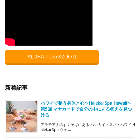
ALOHA from KZOO
新着記事
ハワイで整う身体と心〜Halekai Spa Hawaii〜
第5回 マナカードで自分の中にある答えを見つ
ける
アラモアナのすぐそばにある ハレカイ・スパ・ハワイ H
alekai Spa ウェ ...