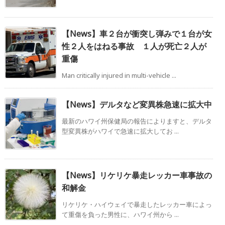
【News】車２台が衝突し弾みで１台が女
性２人をはねる事故 １人が死亡２人が
重傷
Man critically injured in multi-vehicle ...
【News】デルタなど変異株急速に拡大中
最新のハワイ州保健局の報告によりますと、デルタ
型変異株がハワイで急速に拡大してお ...
【News】リケリケ暴走レッカー車事故の
和解金
リケリケ・ハイウェイで暴走したレッカー車によっ
て重傷を負った男性に、ハワイ州から ...