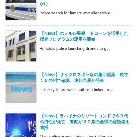
かけ
Police search for inmate who allegedly e ...
【News】ホノルル警察 ドローンを活用した
捜査プログラムの運用を開始
Honolulu police launching drones to get ...
【News】サイクロスポラ症の集団感染 現在
１５の州で確認 連邦当局が発表
Large cyclosporiasis outbreak linked to ...
【News】ラハイナのリゾートコンドで６０代
の男性が死亡 警察が２０歳の全裸の容疑者を
逮捕
Maui police arrest nude suspect after ma ...