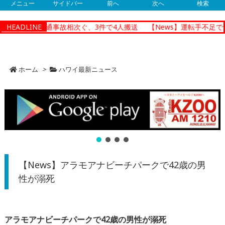
メニュー
サイドバー
前へ
次へ
検索
ノルルで朝の交通事故相次ぐ、3件で4人搬送
HEADLINE
【News】運転手不足で
ホーム
>
ハワイ最新ニュース
【News】アラモアナビーチパークで42歳の男
性が溺死
アラモアナビーチパークで42歳の男性が溺死