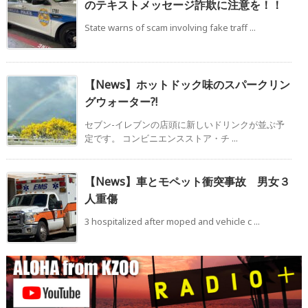
のテキストメッセージ詐欺に注意を！！
State warns of scam involving fake traff ...
【News】ホットドック味のスパークリン
グウォーター?!
セブン-イレブンの店頭に新しいドリンクが並ぶ予
定です。 コンビニエンスストア・チ ...
【News】車とモペット衝突事故 男女３
人重傷
3 hospitalized after moped and vehicle c ...