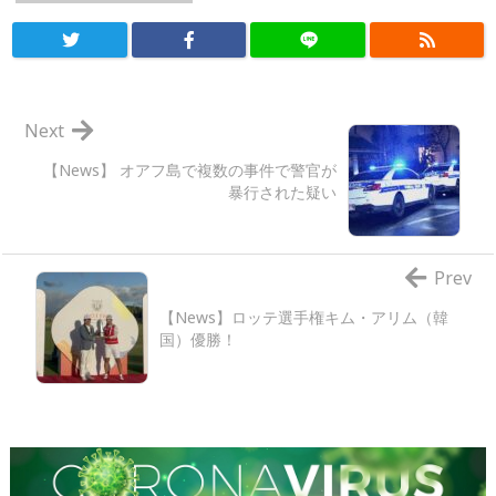
Next
【News】 オアフ島で複数の事件で警官が
暴行された疑い
Prev
【News】ロッテ選手権キム・アリム（韓
国）優勝！