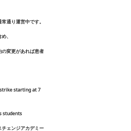
通常通り運営中です。
含め、
約の変更があれば患者
trike starting at 7
s students
スチェンジア
カデミー