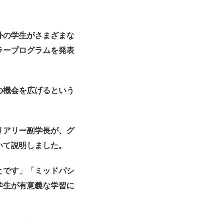
外の学生がさまざまな
ラープログラムを発表
の機会を広げるという
リアリー副学長が、
グ
いて説明し
ました。
とです」「
ミッドパシ
学生が有意義な学習に