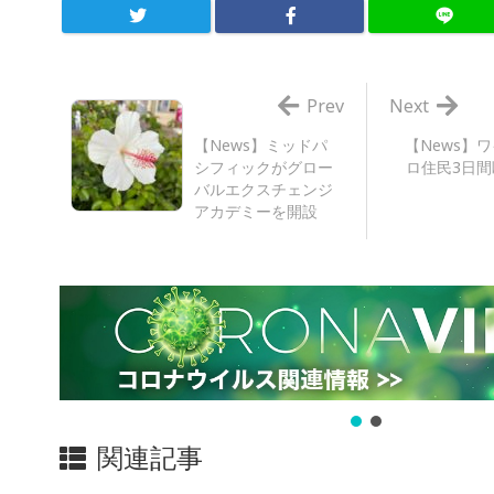
Prev
Next
【News】ミッドパ
【News】
シフィックがグロー
ロ住民3日間
バルエクスチェンジ
アカデミーを開設
関連記事