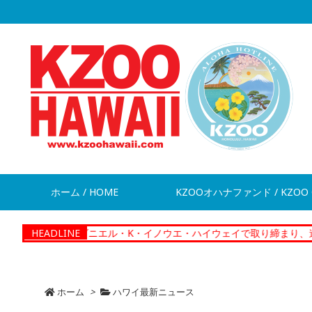
ホーム / HOME
KZOOオハナファンド / KZOO 
ews】ダニエル・K・イノウエ・ハイウェイで取り締まり、違反切符283
HEADLINE
ホーム
>
ハワイ最新ニュース