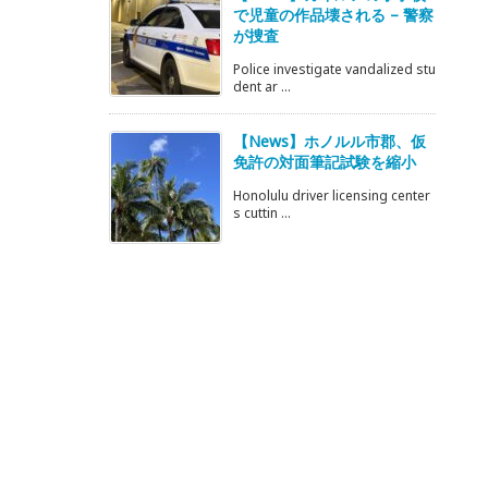
で児童の作品壊される – 警察
が捜査
Police investigate vandalized stu
dent ar ...
【News】ホノルル市郡、仮
免許の対面筆記試験を縮小
Honolulu driver licensing center
s cuttin ...