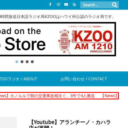
4時間放送日本語ラジオ局KZOOはハワイ州公認のラジオ局です。
ZOOラジオ / ABOUT
お問い合わせ / CONTACT
ルルで朝の交通事故相次ぐ、3件で4人搬送
【News】ダニエル・K・イ
【Youtube】アランチーノ・カハラ