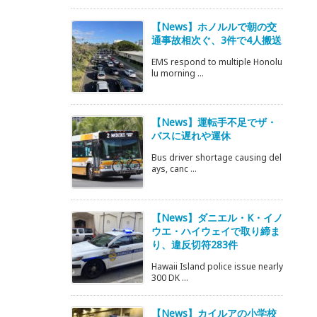
【News】ホノルルで朝の交
通事故相次ぐ、3件で4人搬送
EMS respond to multiple Honolu
lu morning ...
【News】運転手不足でザ・
バスに遅れや運休
Bus driver shortage causing del
ays, canc ...
【News】ダニエル・K・イノ
ウエ・ハイウェイで取り締ま
り、違反切符283件
Hawaii Island police issue nearly
300 DK ...
【News】カイルアの小学校