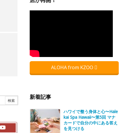
店が再開！
ALOHA from KZOO
新着記事
ハワイで整う身体と心〜Hale
kai Spa Hawaii〜第5回 マナ
カードで自分の中にある答え
を見つける