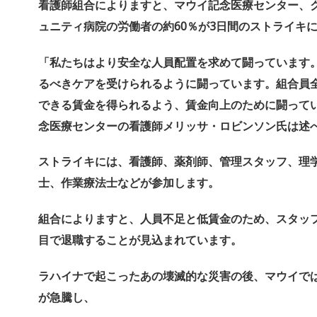
看護師組合によりますと、マウイ記念医療センター、
ュニティ病院の労働者の約60％
が3日間のストライキ
「私たちはより安全な人員配置を求めて闘っています
るべきケアを受けられるように闘っています。
組合員
できる賃金を得られるよう、
賃金向上のために闘って
念医療センターの看護師メリッサ・
ロビンソン氏は述
ストライキには、看護師、薬剤師、管理スタッフ、理
士、作業療法士などが参加します。
組合によりますと、人員不足と低賃金のため、スタッフ
目で退職することが見込まれています。
ラハイナで起こったあの壊滅的な災害の後、
マウイで
が急騰し、