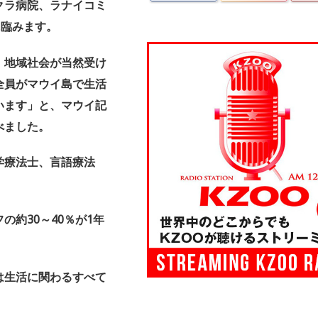
クラ病院、
ラナイコミ
に臨みます。
。
地域社会が当然受け
全員がマウイ島で生活
います」と、
マウイ記
べました。
学療法士、
言語療法
の約30～
40％が1年
は生活に関わるすべて