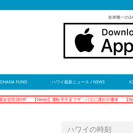
全米唯一の2
OHANA FUND
ハワイ最新ニュース / NEWS
K
件
【News】運転手不足でザ・バスに遅れや運休
【News】ホノ
ハワイの時刻