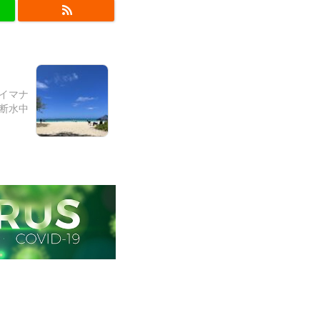
ワイマナ
断水中