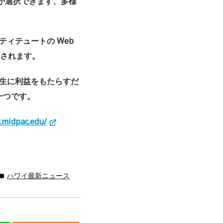
が選択できます、多様
ティテュートの Web
開されます。
学生に利益をもたらすだ
一つです。
.midpac.
edu/
ハワイ最新ニュース