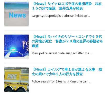
【News】サイクロスポラ症の集団感染 現在
１５の州で確認 連邦当局が発表
Large cyclosporiasis outbreak linked to ...
【News】ラハイナのリゾートコンドで６０代
の男性が死亡 警察が２０歳の全裸の容疑者を
逮捕
Maui police arrest nude suspect after ma ...
【News】カイルアで車１台が燃える火事 放
火の疑いで少年２人の行方を捜査
Police search for 2 teens in Kaneohe car ...