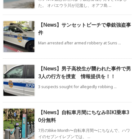
た。 オパエウラ川が氾濫し、オアフ島 ...
【News】サンセットビーチで拳銃強盗事
件
Man arrested after armed robbery at Suns ...
【News】男子高校生が襲われた事件で男
3人の行方を捜査 情報提供を！！
3 suspects sought for allegedly robbing ...
【News】自転車月間にちなみBIKI乗車3
0分無料
7月のBike Month〜自転車月間〜にちなんで、ハワ
イのセブンイレブンでは、 ...