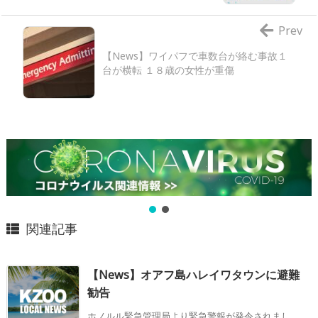
Prev
【News】ワイパフで車数台が絡む事故１
台が横転 １８歳の女性が重傷
関連記事
【News】オアフ島ハレイワタウンに避難
勧告
ホノルル緊急管理局より緊急警報が発令されまし