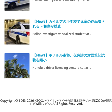
Hawaii Island police issue nearly 300 DK ...
【News】カイルアの小学校で児童の作品壊さ
れる – 警察が捜査
Police investigate vandalized student ar ...
【News】ホノルル市郡、仮免許の対面筆記試
験を縮小
Honolulu driver licensing centers cuttin ...
Copyright ©
1963
-2026
KZOOハワイ｜ハワイ州公認日本語ラジオ局KZOOが運営
するWEBマガジン
All Rights Reserved.