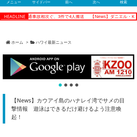
メニュー
サイドバー
前へ
次へ
検索
ルルで朝の交通事故相次ぐ、3件で4人搬送
HEADLINE
【News】ダニエル・K・
ホーム
>
ハワイ最新ニュース
【News】カウアイ島のハナレイ湾でサメの目
撃情報 遊泳はできるだけ避けるよう注意喚
起！