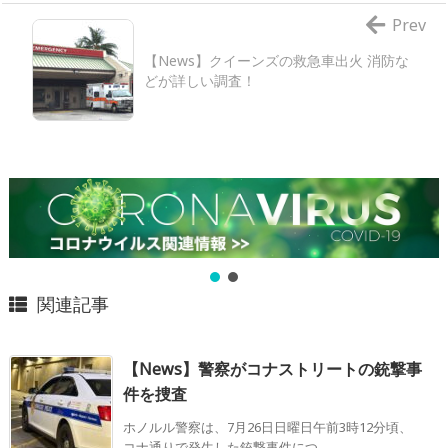
Prev
【News】クイーンズの救急車出火 消防な
どが詳しい調査！
関連記事
【News】警察がコナストリートの銃撃事
件を捜査
ホノルル警察は、7月26日日曜日午前3時12分頃、
コナ通りで発生した銃撃事件につ ...