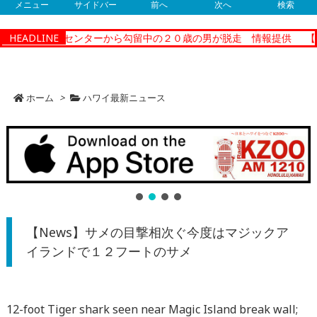
メニュー
サイドバー
前へ
次へ
検索
レクショナルセンターから勾留中の２０歳の男が脱走 情報提供
HEADLINE
【N
ホーム
>
ハワイ最新ニュース
【News】サメの目撃相次ぐ今度はマジックア
イランドで１２フートのサメ
12-foot Tiger shark seen near Magic Island break wall;