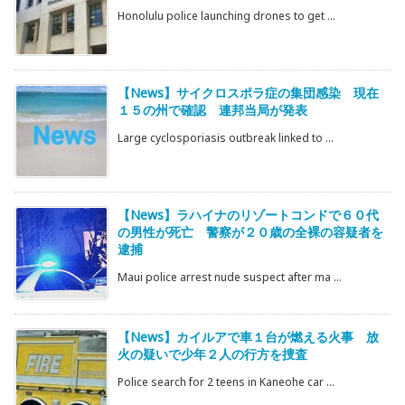
Honolulu police launching drones to get ...
【News】サイクロスポラ症の集団感染 現在
１５の州で確認 連邦当局が発表
Large cyclosporiasis outbreak linked to ...
【News】ラハイナのリゾートコンドで６０代
の男性が死亡 警察が２０歳の全裸の容疑者を
逮捕
Maui police arrest nude suspect after ma ...
【News】カイルアで車１台が燃える火事 放
火の疑いで少年２人の行方を捜査
Police search for 2 teens in Kaneohe car ...