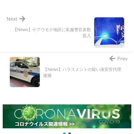
Next
【News】ケアウモク地区に私服警官多数
投入
Prev
【News】ハラスメントの疑い保安官代理
逮捕