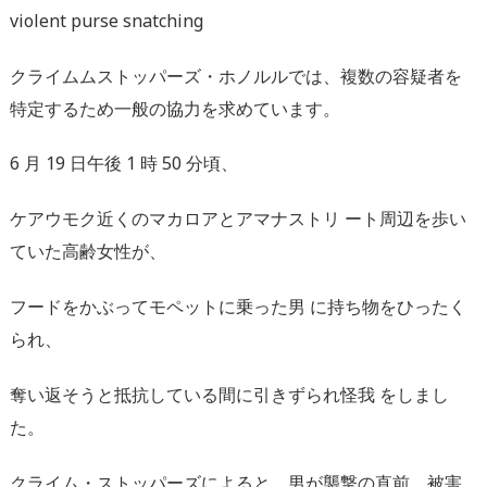
violent purse snatching
クライムムストッパーズ・ホノルルでは、複数の容疑者を
特定するため一般の協力を求めています。
6 月 19 日午後 1 時 50 分頃、
ケアウモク近くのマカロアとアマナストリ ート周辺を歩い
ていた高齢女性が、
フードをかぶってモペットに乗った男 に持ち物をひったく
られ、
奪い返そうと抵抗している間に引きずられ怪我 をしまし
た。
クライム・ストッパーズによると、男が襲撃の直前、被害