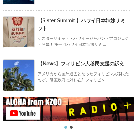
【Sister Summit 】ハワイ日本姉妹サミ
ット
シスターサミット・ハワイージャパン・プロジェク
ト開幕！ 第一回ハワイ日本姉妹サミ ...
【News】フィリピン人移民支援の訴え
アメリカから国外退去となったフィリピン人移民た
ちが、母国政府に対し在外フィリピン ...