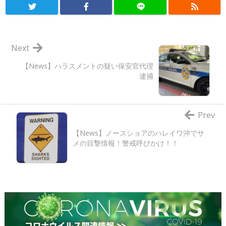
Next
【News】ハラスメントの疑い保安官代理
逮捕
Prev
【News】ノースショアのハレイワ沖でサ
メの目撃情報！警戒呼びかけ！！