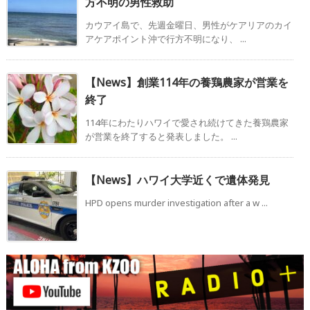
方不明の男性救助
カウアイ島で、先週金曜日、男性がケアリアのカイ
アケアポイント沖で行方不明になり、 ...
【News】創業114年の養鶏農家が営業を
終了
114年にわたりハワイで愛され続けてきた養鶏農家
が営業を終了すると発表しました。 ...
【News】ハワイ大学近くで遺体発見
HPD opens murder investigation after a w ...