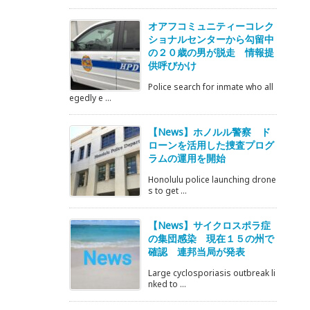
オアフコミュニティーコレク
ショナルセンターから勾留中
の２０歳の男が脱走 情報提
供呼びかけ
Police search for inmate who all
egedly e ...
【News】ホノルル警察 ド
ローンを活用した捜査プログ
ラムの運用を開始
Honolulu police launching drone
s to get ...
【News】サイクロスポラ症
の集団感染 現在１５の州で
確認 連邦当局が発表
Large cyclosporiasis outbreak li
nked to ...