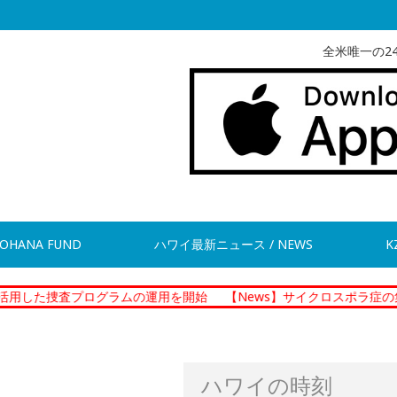
全米唯一の2
OHANA FUND
ハワイ最新ニュース / NEWS
K
査プログラムの運用を開始
【News】サイクロスポラ症の集団感染 
ハワイの時刻