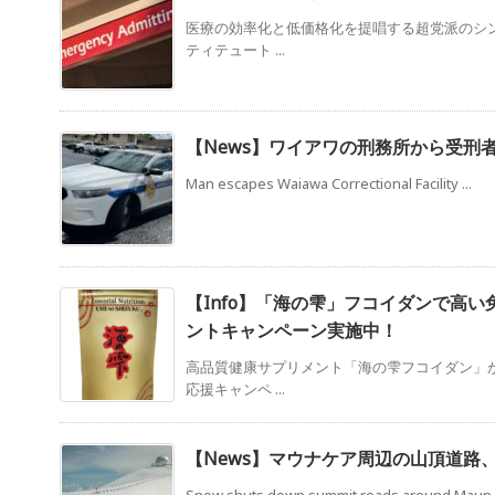
医療の効率化と低価格化を提唱する超党派のシ
ティテュート ...
【News】ワイアワの刑務所から受刑
Man escapes Waiawa Correctional Facility ...
【Info】「海の雫」フコイダンで高い
ントキャンペーン実施中！
高品質健康サプリメント「海の雫フコイダン」か
応援キャンペ ...
【News】マウナケア周辺の山頂道路