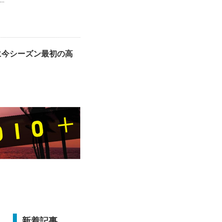
..
に今シーズン最初の高
新着記事