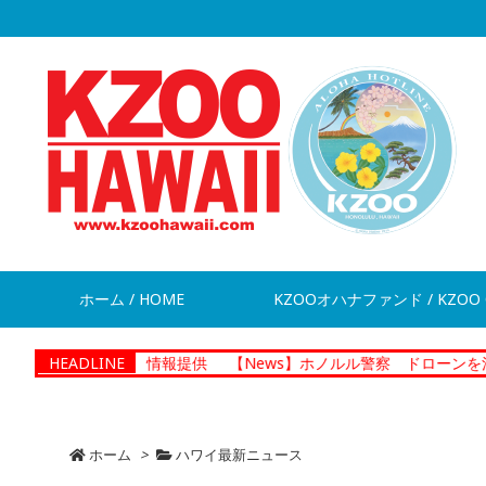
ホーム / HOME
KZOOオハナファンド / KZOO 
が脱走 情報提供
HEADLINE
【News】ホノルル警察 ドローンを活用した捜
ホーム
>
ハワイ最新ニュース