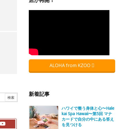
店が再開！
ALOHA from KZOO
新着記事
ハワイで整う身体と心〜Hale
kai Spa Hawaii〜第5回 マナ
カードで自分の中にある答え
を見つける