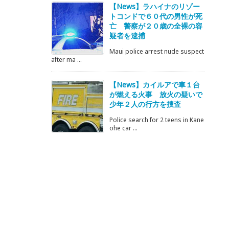
【News】ラハイナのリゾー
トコンドで６０代の男性が死
亡 警察が２０歳の全裸の容
疑者を逮捕
Maui police arrest nude suspect
after ma ...
【News】カイルアで車１台
が燃える火事 放火の疑いで
少年２人の行方を捜査
Police search for 2 teens in Kane
ohe car ...