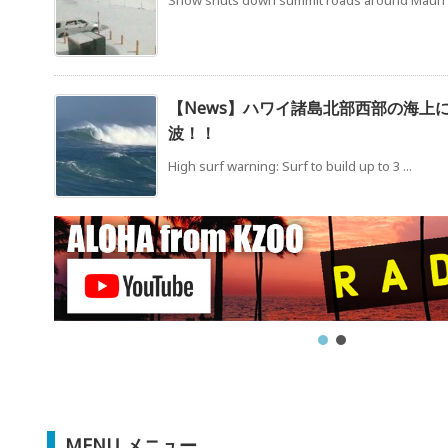
Snow shuts down summit roads around Maun .
【News】ハワイ諸島北部西部の海上
波！！
High surf warning: Surf to build up to 3 ...
MENU メニュー