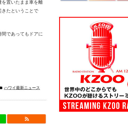
鍵を置いたまま車を離
起きたということで
時間であってもドアに
。
ハワイ最新ニュース