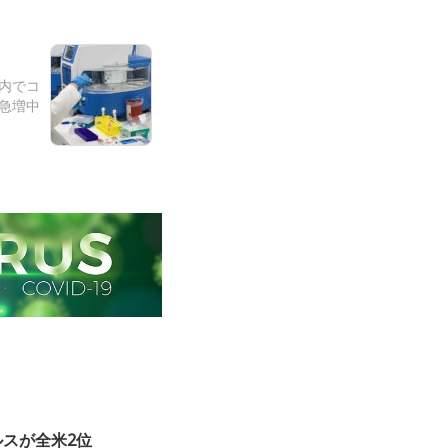
州内でコ
急増中
ルスが全米2位