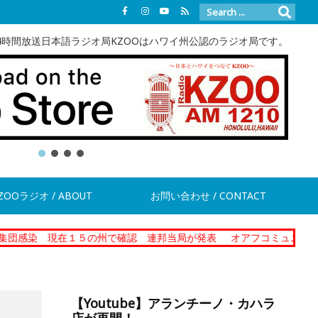
4時間放送日本語ラジオ局KZOOはハワイ州公認のラジオ局です。
ZOOラジオ / ABOUT
お問い合わせ / CONTACT
現在１５の州で確認 連邦当局が発表
オアフコミュニティーコレクシ
【Youtube】アランチーノ・カハラ