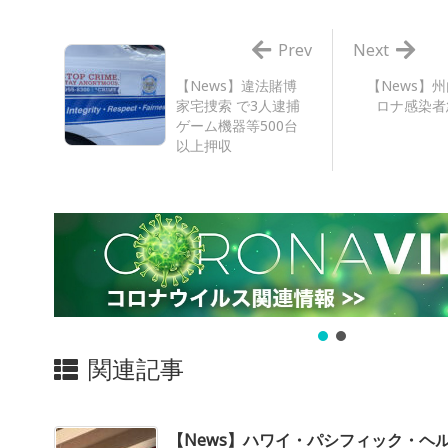
Prev
Next
【News】違法賭博
【News】
家宅捜索 で3人逮捕
ロナ感染者
ゲーム機器等500台
以上押収
関連記事
【News】ハワイ・パシフィック・ヘ