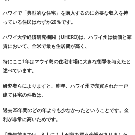
ハワイで「典型的な住宅」を購入するのに必要な収入を持
っている住民はわずか
20
％です。
ハワイ大学経済研究機関（
UHERO)
は、ハワイ州は物価と家
賃において、全米で最も住居費が高く、
特にここ
1
年はマウイ島の住宅市場に大きな衝撃を与えたと
述べています。
研究者らによりますと、昨年、ハワイ州で売買された一戸
建て住宅の件数は、
過去
25
年間のどの年よりも少なかったということです。金
利が非常に高いためです。
「数年前までは、
3
人に
1
人が家を買う余裕がありました。