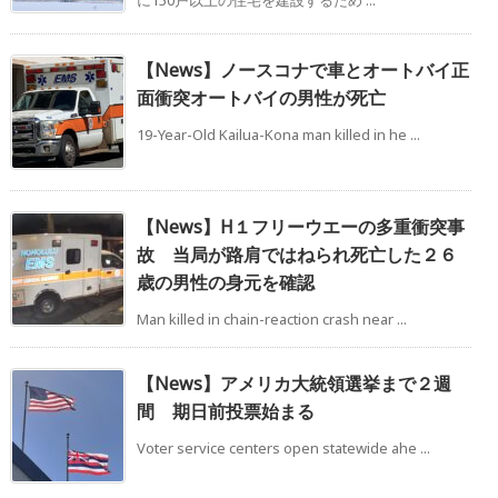
に150戸以上の住宅を建設するため ...
【News】ノースコナで車とオートバイ正
面衝突オートバイの男性が死亡
19-Year-Old Kailua-Kona man killed in he ...
【News】H１フリーウエーの多重衝突事
故 当局が路肩ではねられ死亡した２６
歳の男性の身元を確認
Man killed in chain-reaction crash near ...
【News】アメリカ大統領選挙まで２週
間 期日前投票始まる
Voter service centers open statewide ahe ...