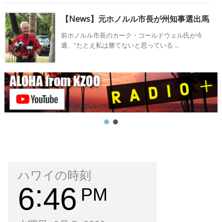
【News】元ホノルル市長が州知事選出馬
前ホノルル市長のカーク・コールドウェル氏が今
週、"たとえ私は勝てないと思っている ...
ハワイの時刻
6
46
PM