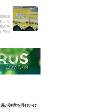
漁船爆発
具から
然の事
と特定
当局が注意を呼びかけ