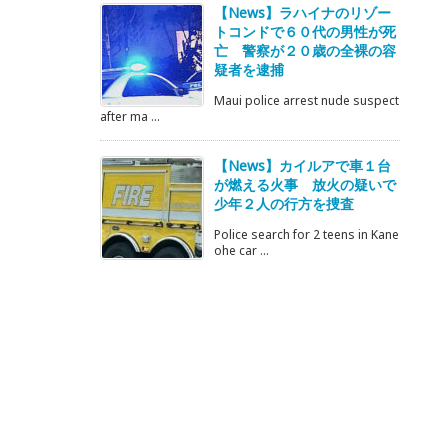
【News】ラハイナのリゾー
トコンドで６０代の男性が死
亡 警察が２０歳の全裸の容
疑者を逮捕
Maui police arrest nude suspect
after ma ...
【News】カイルアで車１台
が燃える火事 放火の疑いで
少年２人の行方を捜査
Police search for 2 teens in Kane
ohe car ...