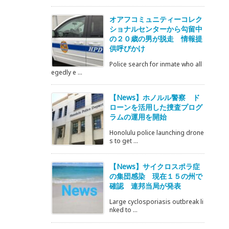
オアフコミュニティーコレク
ショナルセンターから勾留中
の２０歳の男が脱走 情報提
供呼びかけ
Police search for inmate who all
egedly e ...
【News】ホノルル警察 ド
ローンを活用した捜査プログ
ラムの運用を開始
Honolulu police launching drone
s to get ...
【News】サイクロスポラ症
の集団感染 現在１５の州で
確認 連邦当局が発表
Large cyclosporiasis outbreak li
nked to ...