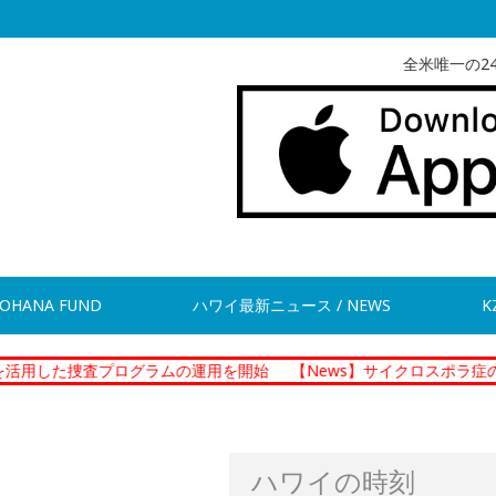
全米唯一の2
OHANA FUND
ハワイ最新ニュース / NEWS
K
査プログラムの運用を開始
【News】サイクロスポラ症の集団感染 
ハワイの時刻