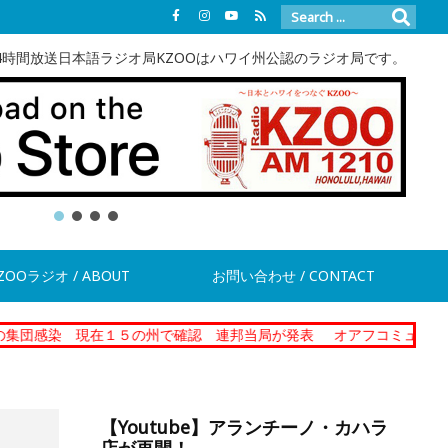
4時間放送日本語ラジオ局KZOOはハワイ州公認のラジオ局です。
ZOOラジオ / ABOUT
お問い合わせ / CONTACT
現在１５の州で確認 連邦当局が発表
オアフコミュニティーコレクシ
【Youtube】アランチーノ・カハラ