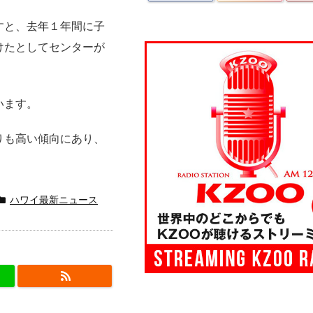
すと、去年１年間に子
けたとしてセンターが
います。
りも高い傾向にあり、
。
ハワイ最新ニュース