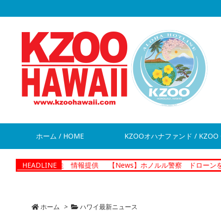
ホーム / HOME
KZOOオハナファンド / KZOO 
が脱走 情報提供
HEADLINE
【News】ホノルル警察 ドローンを活用した捜
ホーム
>
ハワイ最新ニュース