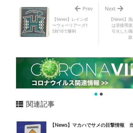
Prev
Next
【News】レインボ
【News】
ーウォーリアーズ1
は溶接用道
5対10で勝利
引火した偶
故
関連記事
【News】マカハでサメの目撃情報 