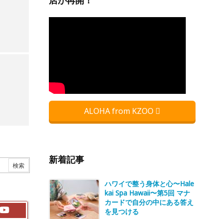
店が再開！
ALOHA from KZOO
新着記事
ハワイで整う身体と心〜Hale
kai Spa Hawaii〜第5回 マナ
カードで自分の中にある答え
を見つける