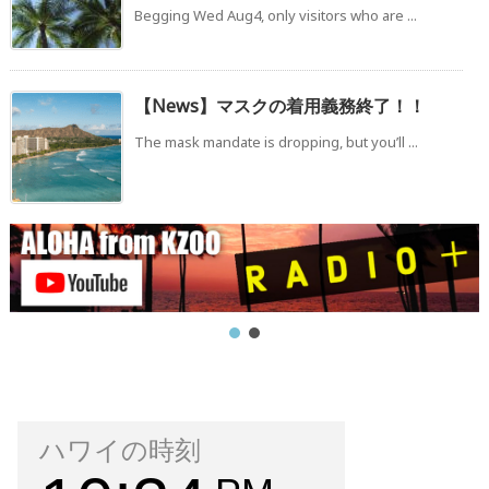
Begging Wed Aug4, only visitors who are ...
【News】マスクの着用義務終了！！
The mask mandate is dropping, but you’ll ...
ハワイの時刻