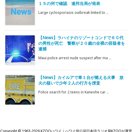
１５の州で確認 連邦当局が発表
Large cyclosporiasis outbreak linked to ...
【News】ラハイナのリゾートコンドで６０代
の男性が死亡 警察が２０歳の全裸の容疑者を
逮捕
Maui police arrest nude suspect after ma ...
【News】カイルアで車１台が燃える火事 放
火の疑いで少年２人の行方を捜査
Police search for 2 teens in Kaneohe car ...
Copyright ©
1963
-2026
KZOOハワイ｜ハワイ州公認日本語ラジオ局KZOOが運営