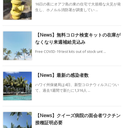
16日の夜にオアフ島の東の住宅で大規模な火災が発
生し、ホノルル消防署が調査してい ...
【News】無料コロナ検査キットの在庫が
なくなり来週補給見込み
Free COVID-19 test kits out of stock unt ...
【News】最新の感染者数
ハワイ州保健局は4日、新型コロナウィルスについ
て、過去1週間で新たに1,316人 ...
【News】クイーズ病院の面会者ワクチン
接種証明必要