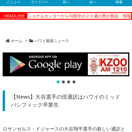
メニュー
サイドバー
前へ
次へ
検索
ティーコレクショナルセンターから勾留中の２０歳の男が脱走 情報提
HEADLINE
ホーム
>
ハワイ最新ニュース
【News】大谷選手の現通訳はハワイのミッド
パシフィック卒業生
ロサンゼルス・ドジャースの大谷翔平選手の新しい通訳と