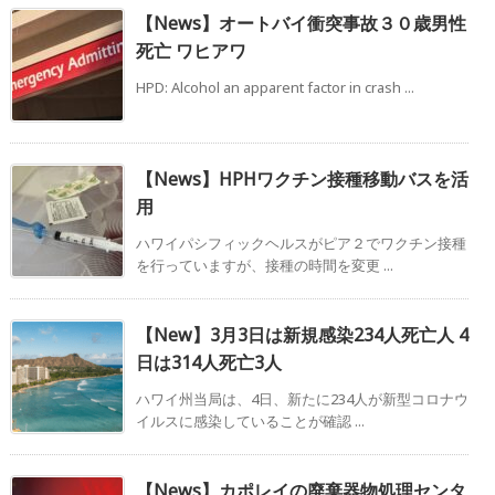
【News】オートバイ衝突事故３０歳男性
死亡 ワヒアワ
HPD: Alcohol an apparent factor in crash ...
【News】HPHワクチン接種移動バスを活
用
ハワイパシフィックヘルスがピア２でワクチン接種
を行っていますが、接種の時間を変更 ...
【New】3月3日は新規感染234人死亡人 4
日は314人死亡3人
ハワイ州当局は、4日、新たに234人が新型コロナウ
イルスに感染していることが確認 ...
【News】カポレイの廃棄器物処理センタ