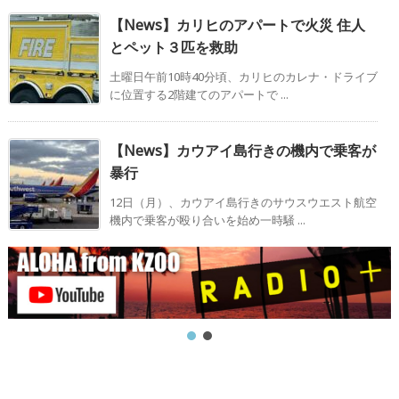
【News】カリヒのアパートで火災 住人
とペット３匹を救助
土曜日午前10時40分頃、カリヒのカレナ・ドライブ
に位置する2階建てのアパートで ...
【News】カウアイ島行きの機内で乗客が
暴行
12日（月）、カウアイ島行きのサウスウエスト航空
機内で乗客が殴り合いを始め一時騒 ...