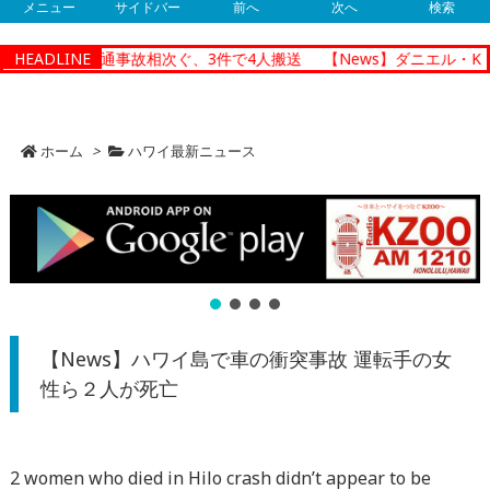
メニュー
サイドバー
前へ
次へ
検索
ノルルで朝の交通事故相次ぐ、3件で4人搬送
HEADLINE
【News】ダニエル・K・
ホーム
>
ハワイ最新ニュース
【News】ハワイ島で車の衝突事故 運転手の女
性ら２人が死亡
2 women who died in Hilo crash didn’t appear to be