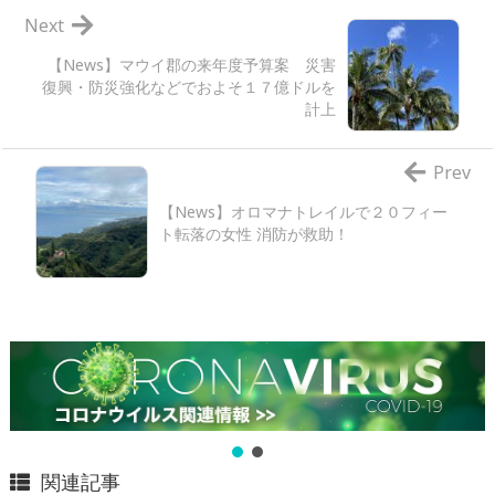
Next
【News】マウイ郡の来年度予算案 災害
復興・防災強化などでおよそ１７億ドルを
計上
Prev
【News】オロマナトレイルで２０フィー
ト転落の女性 消防が救助！
関連記事