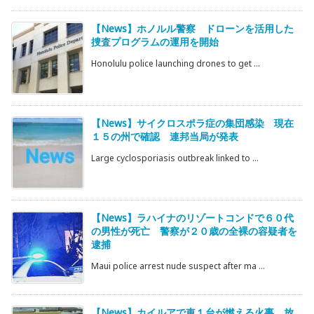
【News】ホノルル警察 ドローンを活用した
捜査プログラムの運用を開始
Honolulu police launching drones to get ...
【News】サイクロスポラ症の集団感染 現在
１５の州で確認 連邦当局が発表
Large cyclosporiasis outbreak linked to ...
【News】ラハイナのリゾートコンドで６０代
の男性が死亡 警察が２０歳の全裸の容疑者を
逮捕
Maui police arrest nude suspect after ma ...
【News】カイルアで車１台が燃える火事 放