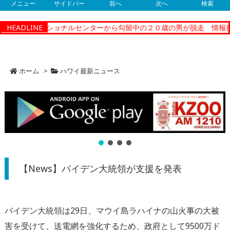
メニュー
サイドバー
前へ
次へ
検索
ティーコレクショナルセンターから勾留中の２０歳の男が脱走 情報提
HEADLINE
ホーム
>
ハワイ最新ニュース
【News】バイデン大統領が支援を発表
バイデン大統領は29日、マウイ島ラハイナの山火事の大被
害を受けて、送電網を強化するため、政府として9500万ド