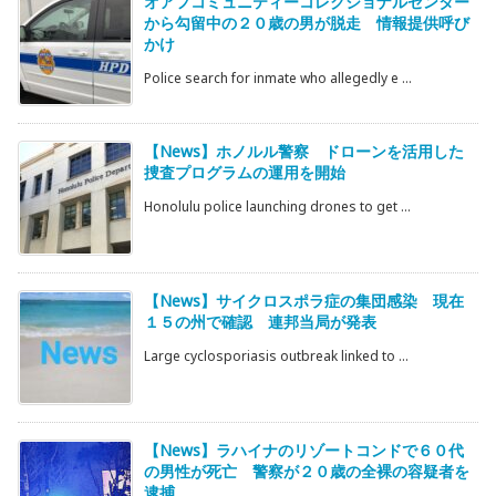
オアフコミュニティーコレクショナルセンター
から勾留中の２０歳の男が脱走 情報提供呼び
かけ
Police search for inmate who allegedly e ...
【News】ホノルル警察 ドローンを活用した
捜査プログラムの運用を開始
Honolulu police launching drones to get ...
【News】サイクロスポラ症の集団感染 現在
１５の州で確認 連邦当局が発表
Large cyclosporiasis outbreak linked to ...
【News】ラハイナのリゾートコンドで６０代
の男性が死亡 警察が２０歳の全裸の容疑者を
逮捕