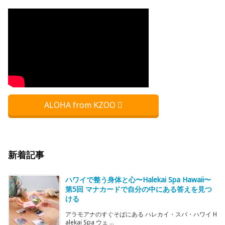
ALOHA from KZOO
新着記事
ハワイで整う身体と心〜Halekai Spa Hawaii〜
第5回 マナカードで自分の中にある答えを見つ
ける
アラモアナのすぐそばにある ハレカイ・スパ・ハワイ H
alekai Spa ウェ ...