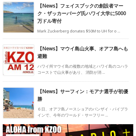
【News】フェイスブックの創設者マー
ク・ザッカーバーグ氏ハワイ大学に5000
万ドル寄付
Mark Zuckerberg donates $50M to UH for o ...
【News】マウイ島山火事、オアフ島へも
避難
ハワイ州マウイ島の複数の地域とハワイ島のコハラ
コーストで山火事があり、 消防が消 ...
【News】サーフィン：モアナ選手が初優
勝
６日、オアフ島ノースショアのバンザイ・パイプラ
インで、今年のワールド・サーフリー ...