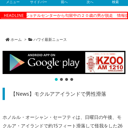
メニュー
サイドバー
前へ
次へ
検索
ティーコレクショナルセンターから勾留中の２０歳の男が脱走 情報提
HEADLINE
ホーム
>
ハワイ最新ニュース
【News】モクルアアイランドで男性滑落
ホノルル・オーシャン・セーフティは、日曜日の午後、モ
クルア・アイランドで約15フィート滑落して怪我をした26