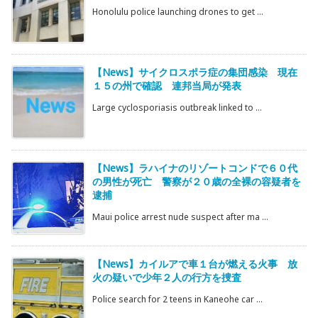
Honolulu police launching drones to get ...
【News】サイクロスポラ症の集団感染 現在
１５の州で確認 連邦当局が発表
Large cyclosporiasis outbreak linked to ...
【News】ラハイナのリゾートコンドで６０代
の男性が死亡 警察が２０歳の全裸の容疑者を
逮捕
Maui police arrest nude suspect after ma ...
【News】カイルアで車１台が燃える火事 放
火の疑いで少年２人の行方を捜査
Police search for 2 teens in Kaneohe car ...