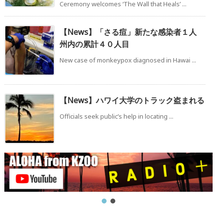
Ceremony welcomes ‘The Wall that Heals’ ...
【News】「さる痘」新たな感染者１人
州内の累計４０人目
New case of monkeypox diagnosed in Hawai ...
【News】ハワイ大学のトラック盗まれる
Officials seek public’s help in locating ...