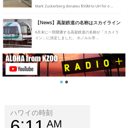
Mark Zuckerberg donates $50M to UH for o ...
【News】高架鉄道の名称はスカイライン
6月末に一部開通する高架鉄道の名称が「スカイラ
イン」に決定しました。 ホノルル市 ...
ハワイの時刻
6
11
AM