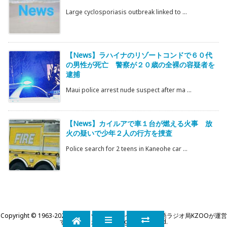
Large cyclosporiasis outbreak linked to ...
【News】ラハイナのリゾートコンドで６０代
の男性が死亡 警察が２０歳の全裸の容疑者を
逮捕
Maui police arrest nude suspect after ma ...
【News】カイルアで車１台が燃える火事 放
火の疑いで少年２人の行方を捜査
Police search for 2 teens in Kaneohe car ...
Copyright ©
1963
-2026
KZOOハワイ｜ハワイ州公認日本語ラジオ局KZOOが運営
するWEBマガジン
All Rights Reserved.