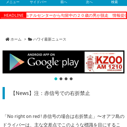
メニュー
サイドバー
前へ
次へ
検索
ィーコレクショナルセンターから勾留中の２０歳の男が脱走 情報提供
HEADLINE
ホーム
>
ハワイ最新ニュース
【News】注：赤信号での右折禁止
「No right on red ! 赤信号の場合は右折禁止」〜オアフ島の
ドライバーは、主な交差点でこのような標識を目にするこ