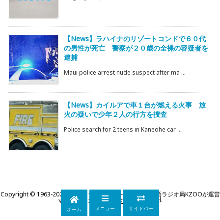
【News】ラハイナのリゾートコンドで６０代
の男性が死亡 警察が２０歳の全裸の容疑者を
逮捕
Maui police arrest nude suspect after ma ...
【News】カイルアで車１台が燃える火事 放
火の疑いで少年２人の行方を捜査
Police search for 2 teens in Kaneohe car ...
Copyright ©
1963
-2026
KZOOハワイ｜ハワイ州公認日本語ラジオ局KZOOが運営
するWEBマガジン
All Rights Reserved.
メニュー
サイドバー
ホーム