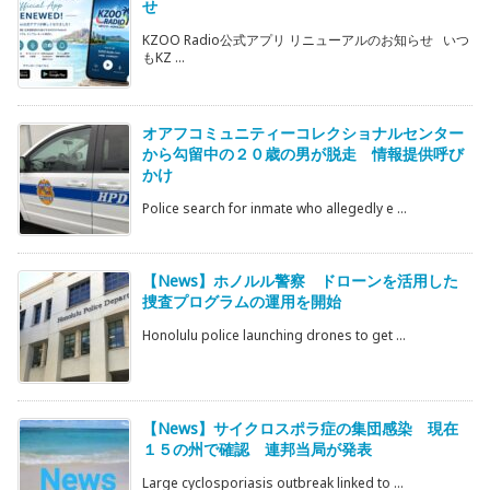
せ
KZOO Radio公式アプリ リニューアルのお知らせ いつ
もKZ ...
オアフコミュニティーコレクショナルセンター
から勾留中の２０歳の男が脱走 情報提供呼び
かけ
Police search for inmate who allegedly e ...
【News】ホノルル警察 ドローンを活用した
捜査プログラムの運用を開始
Honolulu police launching drones to get ...
【News】サイクロスポラ症の集団感染 現在
１５の州で確認 連邦当局が発表
Large cyclosporiasis outbreak linked to ...