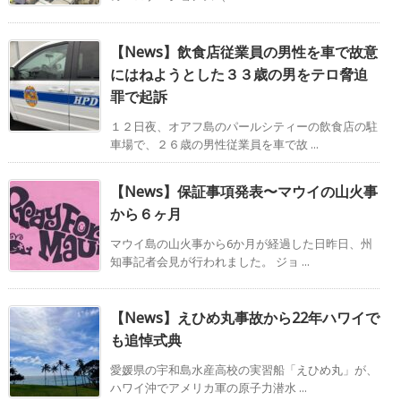
【News】飲食店従業員の男性を車で故意
にはねようとした３３歳の男をテロ脅迫
罪で起訴
１２日夜、オアフ島のパールシティーの飲食店の駐
車場で、２６歳の男性従業員を車で故 ...
【News】保証事項発表〜マウイの山火事
から６ヶ月
マウイ島の山火事から6か月が経過した日昨日、州
知事記者会見が行われました。 ジョ ...
【News】えひめ丸事故から22年ハワイで
も追悼式典
愛媛県の宇和島水産高校の実習船「えひめ丸」が、
ハワイ沖でアメリカ軍の原子力潜水 ...