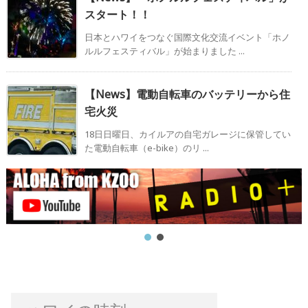
スタート！！
日本とハワイをつなぐ国際文化交流イベント「ホノ
ルルフェスティバル」が始まりました ...
【News】電動自転車のバッテリーから住
宅火災
18日日曜日、カイルアの自宅ガレージに保管してい
た電動自転車（e-bike）のリ ...