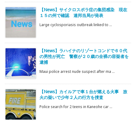
【News】サイクロスポラ症の集団感染 現在
１５の州で確認 連邦当局が発表
Large cyclosporiasis outbreak linked to ...
【News】ラハイナのリゾートコンドで６０代
の男性が死亡 警察が２０歳の全裸の容疑者を
逮捕
Maui police arrest nude suspect after ma ...
【News】カイルアで車１台が燃える火事 放
火の疑いで少年２人の行方を捜査
Police search for 2 teens in Kaneohe car ...