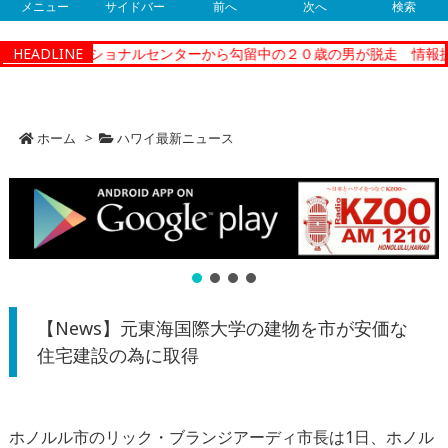
メニュー
サイドバー
前へ
次へ
検索
ティーコレクショナルセンターから勾留中の２０歳の男が脱走 情報提
HEADLINE
ホーム
>
ハワイ最新ニュース
【News】元東海国際大学の建物を市が安価な
住宅建設の為に取得
ホノルル市のリック・ブランジアーディ市長は1日、ホノル