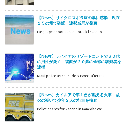
【News】サイクロスポラ症の集団感染 現在
１５の州で確認 連邦当局が発表
Large cyclosporiasis outbreak linked to ...
【News】ラハイナのリゾートコンドで６０代
の男性が死亡 警察が２０歳の全裸の容疑者を
逮捕
Maui police arrest nude suspect after ma ...
【News】カイルアで車１台が燃える火事 放
火の疑いで少年２人の行方を捜査
Police search for 2 teens in Kaneohe car ...