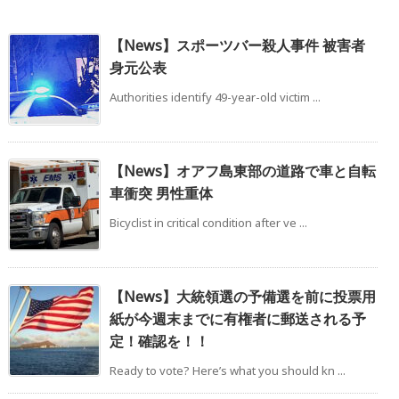
【News】スポーツバー殺人事件 被害者
身元公表
Authorities identify 49-year-old victim ...
【News】オアフ島東部の道路で車と自転
車衝突 男性重体
Bicyclist in critical condition after ve ...
【News】大統領選の予備選を前に投票用
紙が今週末までに有権者に郵送される予
定！確認を！！
Ready to vote? Here’s what you should kn ...