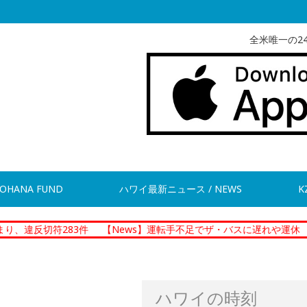
全米唯一の2
OHANA FUND
ハワイ最新ニュース / NEWS
K
83件
【News】運転手不足でザ・バスに遅れや運休
【News】
ハワイの時刻