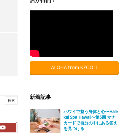
店が再開！
ALOHA from KZOO
新着記事
ハワイで整う身体と心〜Hale
kai Spa Hawaii〜第5回 マナ
カードで自分の中にある答え
を見つける