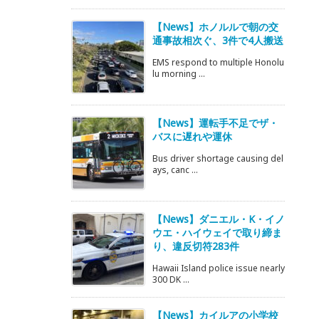
【News】ホノルルで朝の交
通事故相次ぐ、3件で4人搬送
EMS respond to multiple Honolu
lu morning ...
【News】運転手不足でザ・
バスに遅れや運休
Bus driver shortage causing del
ays, canc ...
【News】ダニエル・K・イノ
ウエ・ハイウェイで取り締ま
り、違反切符283件
Hawaii Island police issue nearly
300 DK ...
【News】カイルアの小学校