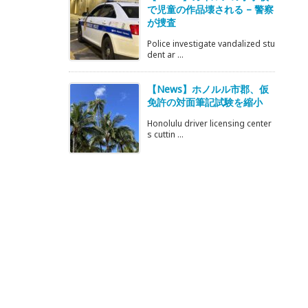
で児童の作品壊される – 警察
が捜査
Police investigate vandalized stu
dent ar ...
【News】ホノルル市郡、仮
免許の対面筆記試験を縮小
Honolulu driver licensing center
s cuttin ...