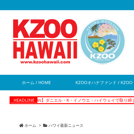
ホーム / HOME
KZOOオハナファンド / KZOO 
【News】ダニエル・K・イノウエ・ハイウェイで取り締まり、違反切符2
HEADLINE
ホーム
>
ハワイ最新ニュース