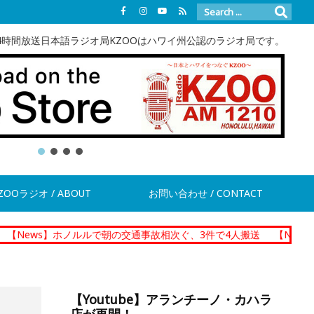
4時間放送日本語ラジオ局KZOOはハワイ州公認のラジオ局です。
ZOOラジオ / ABOUT
お問い合わせ / CONTACT
ホノルルで朝の交通事故相次ぐ、3件で4人搬送
【News】ダニエル・
【Youtube】アランチーノ・カハラ