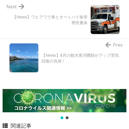
Next
【News】ワヒアワで車とオートバイ衝突
男性重体
Prev
【News】8月の観光客消費額がアップ景気
回復の兆候！
関連記事