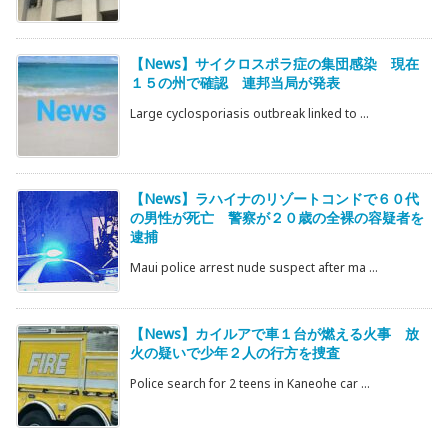
【News】サイクロスポラ症の集団感染 現在
１５の州で確認 連邦当局が発表
Large cyclosporiasis outbreak linked to ...
【News】ラハイナのリゾートコンドで６０代
の男性が死亡 警察が２０歳の全裸の容疑者を
逮捕
Maui police arrest nude suspect after ma ...
【News】カイルアで車１台が燃える火事 放
火の疑いで少年２人の行方を捜査
Police search for 2 teens in Kaneohe car ...