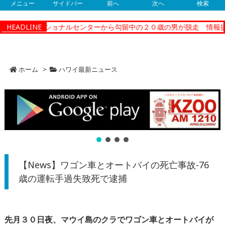
メニュー
サイドバー
前へ
次へ
検索
ィーコレクショナルセンターから勾留中の２０歳の男が脱走 情報提供
HEADLINE
ホーム
>
ハワイ最新ニュース
【News】ワゴン車とオートバイの死亡事故-76
歳の運転手過失致死で逮捕
先月３０日夜、マウイ島のクラでワゴン車とオートバイが