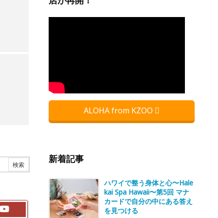
店が再開！
ALOHA from KZOO
新着記事
ハワイで整う身体と心〜Hale
kai Spa Hawaii〜第5回 マナ
カードで自分の中にある答え
を見つける