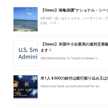
【News】海亀保護”ナショナル・シー
6月16日（水）はナショナル・シータートル・
の日、ハワ ...
【News】米国中小企業局の連邦災害
ます！
SBA Administrator to Travel to Hawaii, V ...
米1人＄600の給付は銀行振り込み又はE
Watch your bank account and mail for sti ...