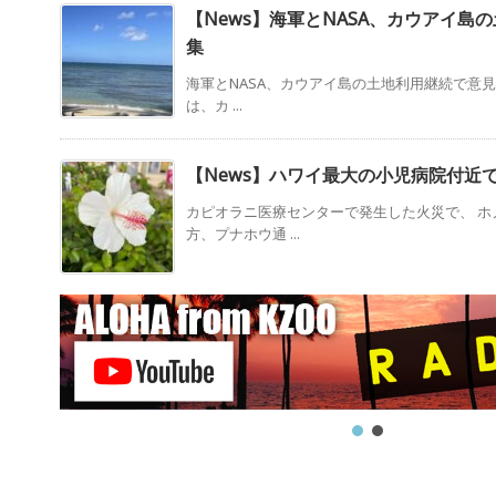
【News】海軍とNASA、カウアイ島
集
海軍とNASA、カウアイ島の土地利用継続で意見
は、カ ...
【News】ハワイ最大の小児病院付近
カピオラニ医療センターで発生した火災で、 ホ
方、プナホウ通 ...