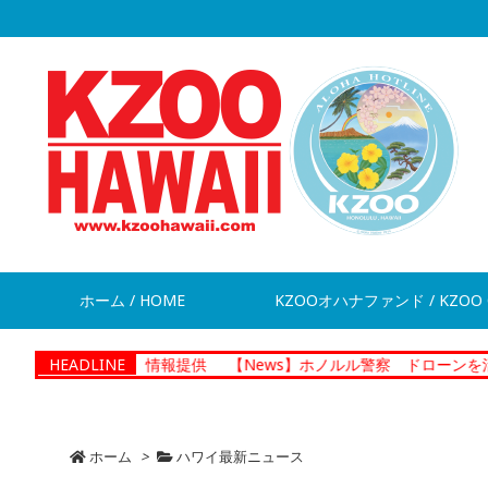
ホーム / HOME
KZOOオハナファンド / KZOO 
が脱走 情報提供
HEADLINE
【News】ホノルル警察 ドローンを活用した捜査
ホーム
>
ハワイ最新ニュース