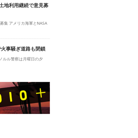
の土地利用継続で意見募
募集 アメリカ海軍とNASA
で火事騒ぎ道路も閉鎖
ノルル警察は月曜日の夕