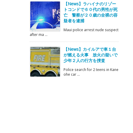
【News】ラハイナのリゾー
トコンドで６０代の男性が死
亡 警察が２０歳の全裸の容
疑者を逮捕
Maui police arrest nude suspect
after ma ...
【News】カイルアで車１台
が燃える火事 放火の疑いで
少年２人の行方を捜査
Police search for 2 teens in Kane
ohe car ...