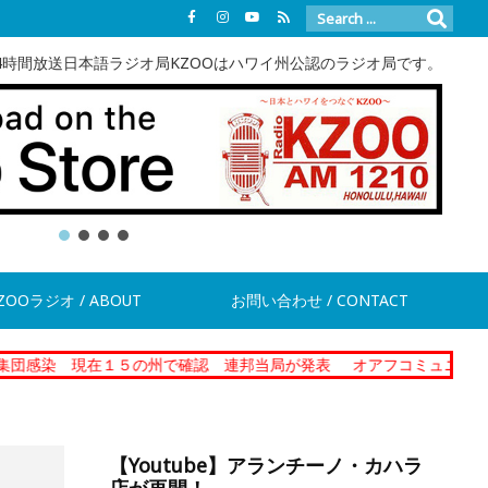
4時間放送日本語ラジオ局KZOOはハワイ州公認のラジオ局です。
ZOOラジオ / ABOUT
お問い合わせ / CONTACT
現在１５の州で確認 連邦当局が発表
オアフコミュニティーコレクショ
【Youtube】アランチーノ・カハラ