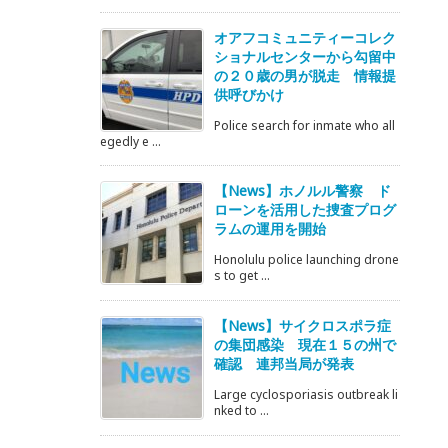
オアフコミュニティーコレク
ショナルセンターから勾留中
の２０歳の男が脱走 情報提
供呼びかけ
Police search for inmate who all
egedly e ...
【News】ホノルル警察 ド
ローンを活用した捜査プログ
ラムの運用を開始
Honolulu police launching drone
s to get ...
【News】サイクロスポラ症
の集団感染 現在１５の州で
確認 連邦当局が発表
Large cyclosporiasis outbreak li
nked to ...