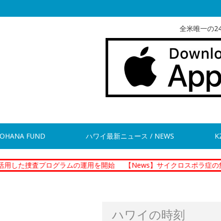
全米唯一の2
OHANA FUND
ハワイ最新ニュース / NEWS
K
プログラムの運用を開始
【News】サイクロスポラ症の集団感染 
ハワイの時刻