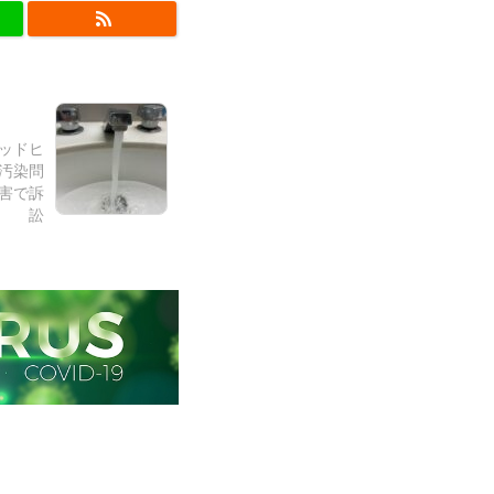
レッドヒ
汚染問
害で訴
訟