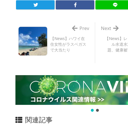
Prev
Next
【News】ハワイ在
【News】
住女性がラスベガス
ル水道水
で大当たり
題、健康被
関連記事