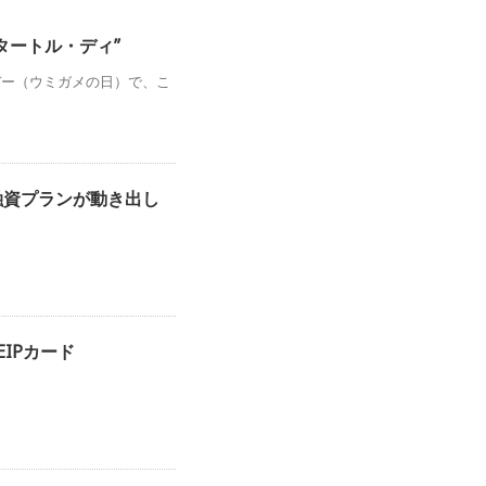
タートル・ディ”
デー（ウミガメの日）で、こ
融資プランが動き出し
IPカード