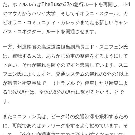
た。ホノルル市はTheBusの37の急行ルートを再開し、H-1
のマウカからハワイ大学、そしてイオラニ・スクール、カ
ピオラニ・コミュニティ・カレッジまで走る新しいキャン
パス・コネクター」ルートを開通させます。
一方、州運輸省の高速道路担当副局長エド・スニフェン氏
は、運転する人は、あらかじめ車の整備をするようにして
下さい、それが遅れを防ぐのですと忠告しています。スニ
フェン氏によりますと、交通システムの遅れの3分の1以上
が渋滞と衝突事故で、（トラブルで）停車したり衝突によ
る1分の遅れは、全体の6分の遅れに繋がるということで
す。
またスニフェン氏は、ピーク時の交通渋滞を緩和するため
に、可能であればテレワークをするよう勧めています。そ
して、「今年は交通事故ですでに76人が亡くなっていて、