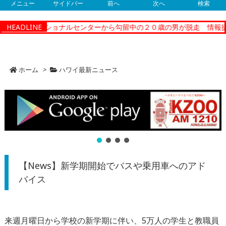
メニュー
サイドバー
前へ
次へ
検索
ィーコレクショナルセンターから勾留中の２０歳の男が脱走 情報提供
HEADLINE
ホーム
>
ハワイ最新ニュース
【News】新学期開始でバスや乗用車へのアド
バイス
来週月曜日から学校の新学期に伴い、5万人の学生と教職員