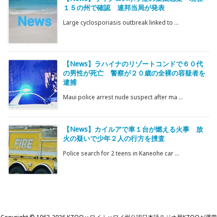
１５の州で確認 連邦当局が発表
Large cyclosporiasis outbreak linked to ...
【News】ラハイナのリゾートコンドで６０代
の男性が死亡 警察が２０歳の全裸の容疑者を
逮捕
Maui police arrest nude suspect after ma ...
【News】カイルアで車１台が燃える火事 放
火の疑いで少年２人の行方を捜査
Police search for 2 teens in Kaneohe car ...