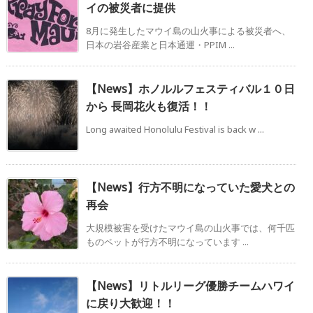
イの被災者に提供
8月に発生したマウイ島の山火事による被災者へ、
日本の岩谷産業と日本通運・PPIM ...
【News】ホノルルフェスティバル１０日
から 長岡花火も復活！！
Long awaited Honolulu Festival is back w ...
【News】行方不明になっていた愛犬との
再会
大規模被害を受けたマウイ島の山火事では、何千匹
ものペットが行方不明になっています ...
【News】リトルリーグ優勝チームハワイ
に戻り大歓迎！！