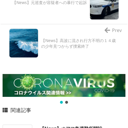
【News】元巡査が容疑者への暴行で起訴
Prev
【News】高波に流され行方不明の１４歳
の少年見つからず捜索終了
関連記事