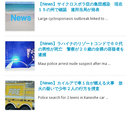
【News】サイクロスポラ症の集団感染 現在
１５の州で確認 連邦当局が発表
Large cyclosporiasis outbreak linked to ...
【News】ラハイナのリゾートコンドで６０代
の男性が死亡 警察が２０歳の全裸の容疑者を
逮捕
Maui police arrest nude suspect after ma ...
【News】カイルアで車１台が燃える火事 放
火の疑いで少年２人の行方を捜査
Police search for 2 teens in Kaneohe car ...