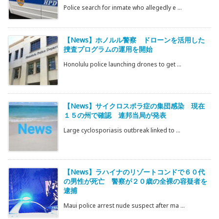
Police search for inmate who allegedly e ...
【News】ホノルル警察 ドローンを活用した
捜査プログラムの運用を開始
Honolulu police launching drones to get ...
【News】サイクロスポラ症の集団感染 現在
１５の州で確認 連邦当局が発表
Large cyclosporiasis outbreak linked to ...
【News】ラハイナのリゾートコンドで６０代
の男性が死亡 警察が２０歳の全裸の容疑者を
逮捕
Maui police arrest nude suspect after ma ...