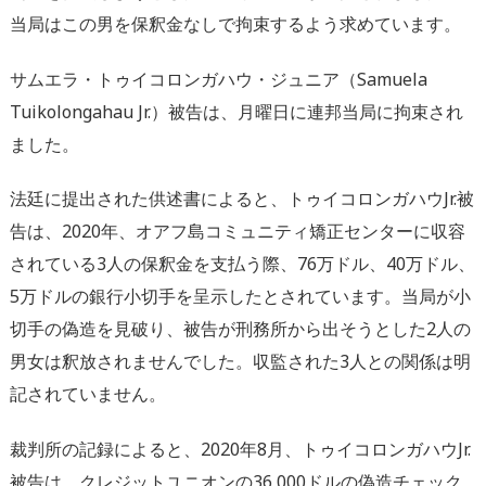
当局はこの男を保釈金なしで拘束するよう求めています。
サムエラ・トゥイコロンガハウ・ジュニア（Samuela
Tuikolongahau Jr.）被告は、月曜日に連邦当局に拘束され
ました。
法廷に提出された供述書によると、トゥイコロンガハウJr.被
告は、2020年、オアフ島コミュニティ矯正センターに収容
されている3人の保釈金を支払う際、76万ドル、40万ドル、
5万ドルの銀行小切手を呈示したとされています。当局が小
切手の偽造を見破り、被告が刑務所から出そうとした2人の
男女は釈放されませんでした。収監された3人との関係は明
記されていません。
裁判所の記録によると、2020年8月、トゥイコロンガハウJr.
被告は、クレジットユニオンの36,000ドルの偽造チェック