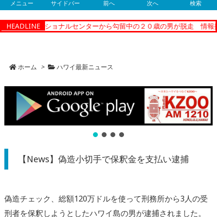
メニュー
サイドバー
前へ
次へ
検索
ティーコレクショナルセンターから勾留中の２０歳の男が脱走 情報提
HEADLINE
ホーム
>
ハワイ最新ニュース
【News】偽造小切手で保釈金を支払い逮捕
偽造チェック、総額120万ドルを使って刑務所から3人の受
刑者を保釈しようとしたハワイ島の男が逮捕されました。