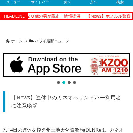
メニュー
サイドバー
前へ
次へ
検索
から勾留中の２０歳の男が脱走 情報提供
HEADLINE
【News】ホノルル警察 
ホーム
>
ハワイ最新ニュース
【News】連休中のカネオヘサンドバー利用者
に注意喚起
7月4日の連休を控え州土地天然資源局(DLNR)は、カネオ