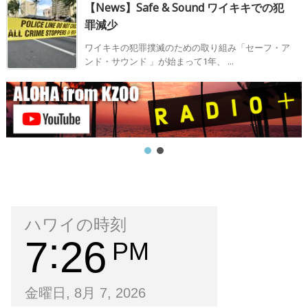
【News】Safe & Sound ワイキキでの犯
罪減少
ワイキキの犯罪撲滅のための取り組み「セーフ・ア
ンド・サウンド 」が始まって1年、 ...
ハワイの時刻
7
26
PM
金曜日, 8月 7, 2026