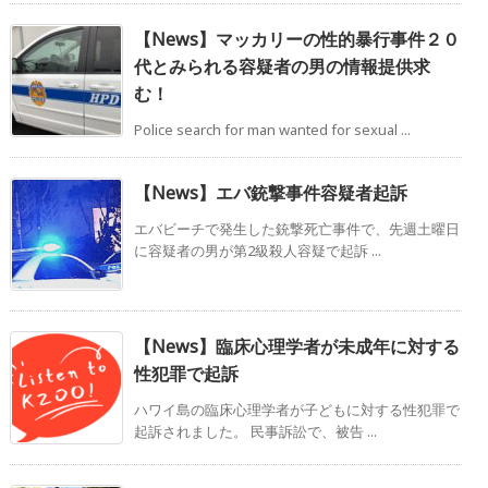
【News】マッカリーの性的暴行事件２０
代とみられる容疑者の男の情報提供求
む！
Police search for man wanted for sexual ...
【News】エバ銃撃事件容疑者起訴
エバビーチで発生した銃撃死亡事件で、先週土曜日
に容疑者の男が第2級殺人容疑で起訴 ...
【News】臨床心理学者が未成年に対する
性犯罪で起訴
ハワイ島の臨床心理学者が子どもに対する性犯罪で
起訴されました。 民事訴訟で、被告 ...