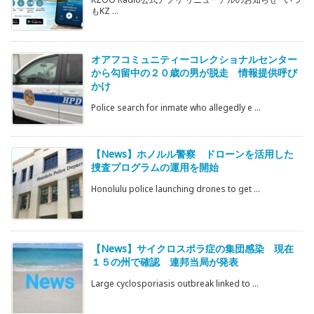
もKZ ...
オアフコミュニティーコレクショナルセンター
から勾留中の２０歳の男が脱走 情報提供呼び
かけ
Police search for inmate who allegedly e ...
【News】ホノルル警察 ドローンを活用した
捜査プログラムの運用を開始
Honolulu police launching drones to get ...
【News】サイクロスポラ症の集団感染 現在
１５の州で確認 連邦当局が発表
Large cyclosporiasis outbreak linked to ...