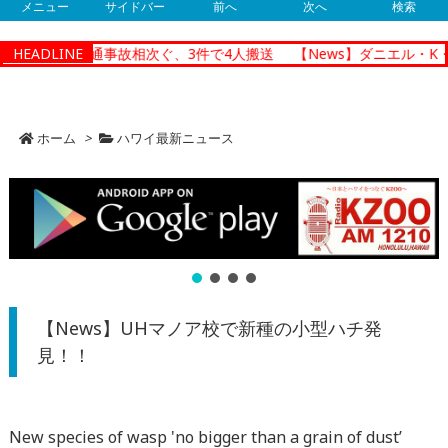
メニュー
サイドバー
前へ
次へ
検索
ノルルで朝の交通事故相次ぐ、3件で4人搬送
HEADLINE
【News】ダニエル・K・
ホーム
>
ハワイ最新ニュース
【News】UHマノア校で新種の小型ハチ発
見！！
New species of wasp 'no bigger than a grain of dust’