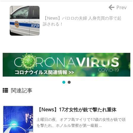
Prev
【News】パロロの夫婦 人身売買の罪で起
訴される！
関連記事
【News】17才女性が銃で撃たれ重体
土曜日の夜、オアフ島マイリで17歳の女性が銃で頭
を撃たれ、ホノルル警察が第一級殺 ...