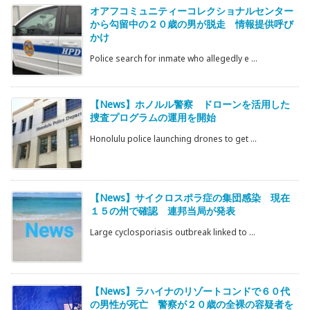
オアフコミュニティーコレクショナルセンター
から勾留中の２０歳の男が脱走 情報提供呼び
かけ
Police search for inmate who allegedly e ...
【News】ホノルル警察 ドローンを活用した
捜査プログラムの運用を開始
Honolulu police launching drones to get ...
【News】サイクロスポラ症の集団感染 現在
１５の州で確認 連邦当局が発表
Large cyclosporiasis outbreak linked to ...
【News】ラハイナのリゾートコンドで６０代
の男性が死亡 警察が２０歳の全裸の容疑者を