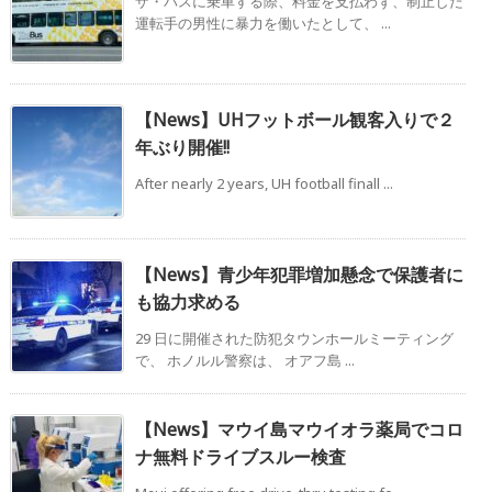
ザ・バスに乗車する際、料金を支払わず、制止した
運転手の男性に暴力を働いたとして、 ...
【News】UHフットボール観客入りで２
年ぶり開催!!
After nearly 2 years, UH football finall ...
【News】青少年犯罪増加懸念で保護者に
も協力求める
29 日に開催された防犯タウンホールミーティング
で、 ホノルル警察は、 オアフ島 ...
【News】マウイ島マウイオラ薬局でコロ
ナ無料ドライブスルー検査