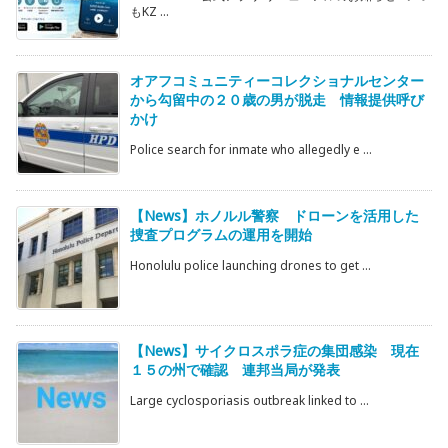
もKZ ...
オアフコミュニティーコレクショナルセンター
から勾留中の２０歳の男が脱走 情報提供呼び
かけ
Police search for inmate who allegedly e ...
【News】ホノルル警察 ドローンを活用した
捜査プログラムの運用を開始
Honolulu police launching drones to get ...
【News】サイクロスポラ症の集団感染 現在
１５の州で確認 連邦当局が発表
Large cyclosporiasis outbreak linked to ...