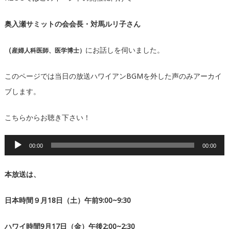
奥入瀬サミットの会会長・対馬ルリ子さん
（
にお話しを伺いました。
産婦人科医師、医学博士）
このページでは当日の放送ハワイアンBGMを外した声のみアーカイ
ブします。
こちらからお聴き下さい！
音
00:00
00:00
声
プ
本放送は、
レ
日本時間９月18日（土）午前9:00~9:30
ー
ヤ
ハワイ時間9月17日（金）午後2:00~2:30