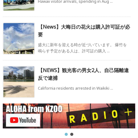
Hawaii visitor arrivals, spending in Aug ...
【News】大晦日の花火は購入許可証が必
要
盛大に新年を迎える時が近づいています。 爆竹を
鳴らす予定がある人は、許可証の購入 ...
【NEWS】観光客の男女2人、自己隔離違
反で逮捕
California residents arrested in Waikiki ...