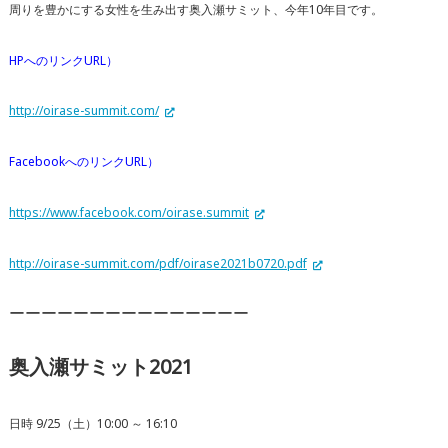
周りを豊かにする女性を生み出す奥入瀬サミット、今年10年目です。
HP
へのリンク
URL
）
http://oirase-
summit.com/
Facebook
へのリンク
URL
）
https://www.
facebook.com/oirase.summit
http://oirase-summit.com/pdf/oirase2021b0720.pdf
ーーーーーーーーーーーーーーー
奥入瀬サミット2021
日時 9/25（土）10:00 ～ 16:10