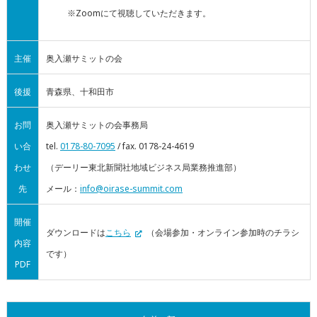
※Zoomにて視聴していただきます。
主催
奥入瀬サミットの会
後援
青森県、十和田市
お問
奥入瀬サミットの会事務局
い合
tel.
0178-80-7095
/ fax. 0178-24-4619
わせ
（デーリー東北新聞社地域ビジネス局業務推進部）
先
メール：
info@oirase-summit.com
開催
ダウンロードは
こちら
（会場参加・オンライン参加時のチラシ
内容
です）
PDF