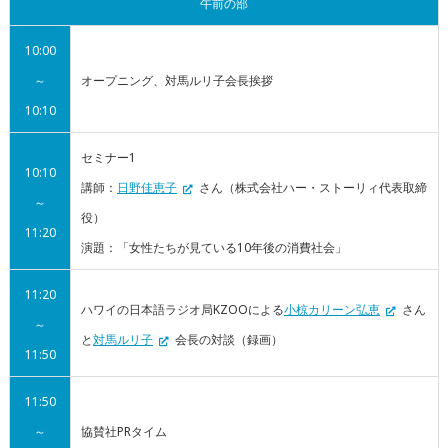
午前の部
10:00
～
オープニング、対馬ルリ子会長挨拶
10:10
セミナー1
10:10
講師：
日野佳恵子
さん（株式会社ハー・ストーリィ代表取締
～
役）
11:20
演題：「女性たちが見ている10年後の消費社会」
11:20
ハワイの日本語ラジオ局KZOOによる
小椋カリーン弘恵
さん
～
と
対馬ルリ子
会長の対談（録画）
11:50
11:50
～
協賛社PRタイム