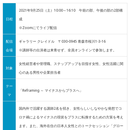
2021年9月25日（土）10:00～16:10 午前の部、午後の部の2部構
日程
成
※Zoomにてライブ配信
配信
ギャラリー クレイドル 〒030-0945 青森市桜川1-3-16
会場
※講師等の出演者は来青せず、全員オンラインで参加します。
女性経営者や管理職、ステップアップを目指す女性、女性活躍に関
対象
心のある男性や企業担当者
テー
「Reframing ～ マイナスからプラスへ」
マ
国内外で活躍する講師2名を招き、女性らしいしなやかな発想でコ
ロナ禍によるマイナスの現状をプラスに転換するための方策を考え
ます。また、海外在住の日本人女性とのトークセッション「グロー