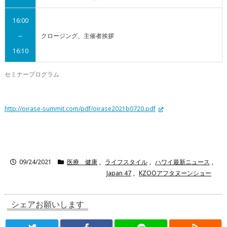
16:00
～
クロージング、主催者挨拶
16:10
セミナープログラム
http://oirase-summit.com/pdf/oirase2021b0720.pdf
09/24/2021
医療 健康
,
ライフスタイル
,
ハワイ最新ニュース
,
Japan 47
,
KZOOアフタヌーンショー
シェアお願いします