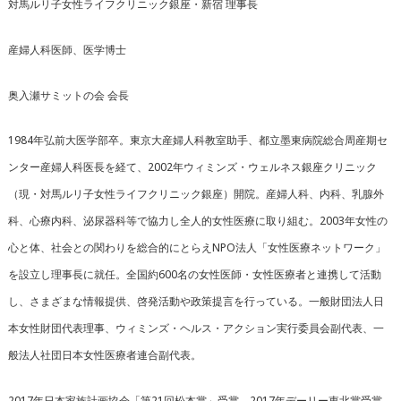
対馬ルリ子女性ライフクリニック銀座・新宿 理事長
産婦人科医師、医学博士
奥入瀬サミットの会 会長
1984年弘前大医学部卒。東京大産婦人科教室助手、都立墨東病院総合周産期セ
ンター産婦人科医長を経て、2002年ウィミンズ・ウェルネス銀座クリニック
（現・対馬ルリ子女性ライフクリニック銀座）開院。産婦人科、内科、乳腺外
科、心療内科、泌尿器科等で協力し全人的女性医療に取り組む。2003年女性の
心と体、社会との関わりを総合的にとらえNPO法人「女性医療ネットワーク」
を設立し理事長に就任。全国約600名の女性医師・女性医療者と連携して活動
し、さまざまな情報提供、啓発活動や政策提言を行っている。一般財団法人日
本女性財団代表理事、ウィミンズ・ヘルス・アクション実行委員会副代表、一
般法人社団日本女性医療者連合副代表。
2017年日本家族計画協会「第21回松本賞」受賞。2017年デーリー東北賞受賞。