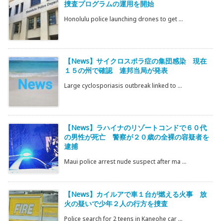
捜査プログラムの運用を開始
Honolulu police launching drones to get ...
【News】サイクロスポラ症の集団感染 現在
１５の州で確認 連邦当局が発表
Large cyclosporiasis outbreak linked to ...
【News】ラハイナのリゾートコンドで６０代
の男性が死亡 警察が２０歳の全裸の容疑者を
逮捕
Maui police arrest nude suspect after ma ...
【News】カイルアで車１台が燃える火事 放
火の疑いで少年２人の行方を捜査
Police search for 2 teens in Kaneohe car ...