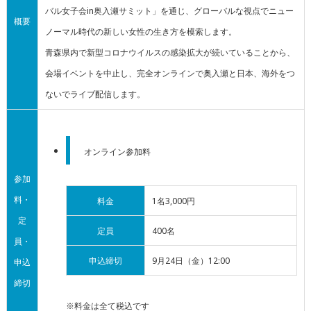
バル女子会in奥入瀬サミット」を通じ、グローバルな視点でニュー
概要
ノーマル時代の新しい女性の生き方を模索します。
青森県内で新型コロナウイルスの感染拡大が続いていることから、
会場イベントを中止し、完全オンラインで奥入瀬と日本、海外をつ
ないでライブ配信します。
オンライン参加料
参加
料・
料金
1名3,000円
定
定員
400名
員・
申込締切
9月24日（金）12:00
申込
締切
※料金は全て税込です