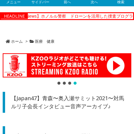
メニュー
サイドバー
前へ
次へ
検索
提供
HEADLINE
【News】ホノルル警察 ドローンを活用した捜査プログラムの
ホーム
>
医療 健康
【Japan47】青森〜奥入瀬サミット2021〜対馬
ルリ子会長インタビュー音声アーカイブ♪