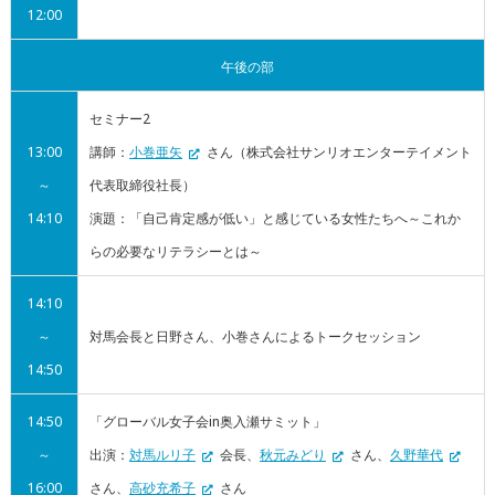
12:00
午後の部
セミナー2
13:00
講師：
小巻亜矢
さん（株式会社サンリオエンターテイメント
～
代表取締役社長）
14:10
演題：「自己肯定感が低い」と感じている女性たちへ～これか
らの必要なリテラシーとは～
14:10
～
対馬会長と日野さん、小巻さんによるトークセッション
14:50
14:50
「グローバル女子会in奥入瀬サミット」
～
出演：
対馬ルリ子
会長、
秋元みどり
さん、
久野華代
16:00
さん、
高砂充希子
さん