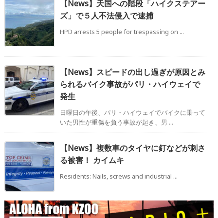
【News】天国への階段「ハイクステアー
ズ」で５人不法侵入で逮捕
HPD arrests 5 people for trespassing on ...
【News】スピードの出し過ぎが原因とみ
られるバイク事故がパリ・ハイウェイで
発生
日曜日の午後、パリ・ハイウェイでバイクに乗って
いた男性が重傷を負う事故が起き、男 ...
【News】複数車のタイヤに釘などが刺さ
る被害！ カイムキ
Residents: Nails, screws and industrial ...