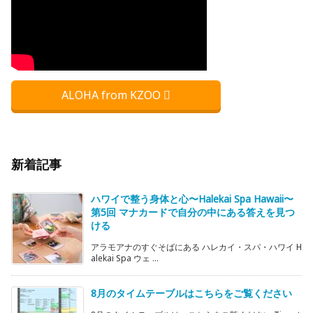
ALOHA from KZOO
新着記事
ハワイで整う身体と心〜Halekai Spa Hawaii〜
第5回 マナカードで自分の中にある答えを見つ
ける
アラモアナのすぐそばにある ハレカイ・スパ・ハワイ H
alekai Spa ウェ ...
8月のタイムテーブルはこちらをご覧ください