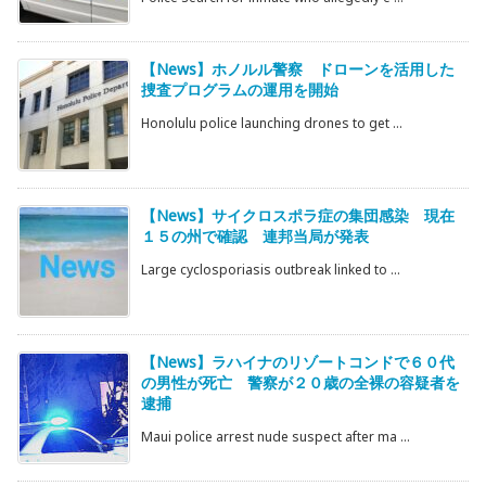
【News】ホノルル警察 ドローンを活用した
捜査プログラムの運用を開始
Honolulu police launching drones to get ...
【News】サイクロスポラ症の集団感染 現在
１５の州で確認 連邦当局が発表
Large cyclosporiasis outbreak linked to ...
【News】ラハイナのリゾートコンドで６０代
の男性が死亡 警察が２０歳の全裸の容疑者を
逮捕
Maui police arrest nude suspect after ma ...