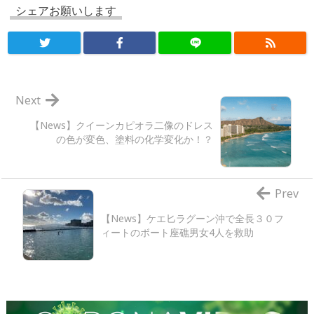
シェアお願いします
Next
【News】クイーンカピオラ二像のドレス
の色が変色、塗料の化学変化か！？
Prev
【News】ケエ匕ラグーン沖で全長３０フ
ィートのボート座礁男女4人を救助