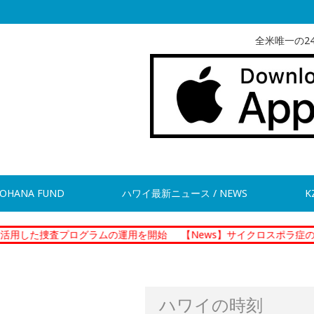
全米唯一の2
OHANA FUND
ハワイ最新ニュース / NEWS
K
プログラムの運用を開始
【News】サイクロスポラ症の集団感染 
ハワイの時刻