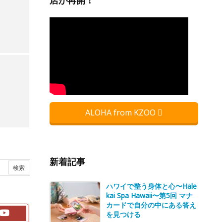
店が再開！
ALOHA from KZOO
新着記事
ハワイで整う身体と心〜Hale
kai Spa Hawaii〜第5回 マナ
カードで自分の中にある答え
を見つける