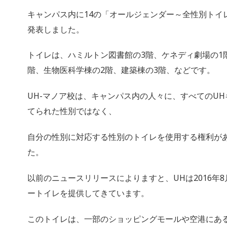
キャンパス内に
14
の「オールジェンダー～全性別トイ
発表しました。
トイレは、ハミルトン図書館の
3
階、ケネディ劇場の
1
階、生物医科学棟の
2
階、建築棟の
3
階、などです。
UH-
マノア校は、キャンパス内の人々に、すべての
UH
てられた性別ではなく、
自分の性別に対応する性別のトイレを使用する権利が
た。
以前のニュースリリースによりますと、
UH
は
2016
年
8
ートイレを提供してきています。
このトイレは、一部のショッピングモールや空港にあ