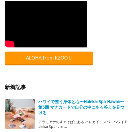
ALOHA from KZOO
新着記事
ハワイで整う身体と心〜Halekai Spa Hawaii〜
第5回 マナカードで自分の中にある答えを見つ
ける
アラモアナのすぐそばにある ハレカイ・スパ・ハワイ H
alekai Spa ウェ ...