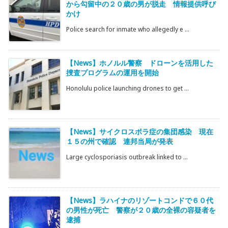
から勾留中の２０歳の男が脱走 情報提供呼び
かけ
Police search for inmate who allegedly e ...
【News】ホノルル警察 ドローンを活用した
捜査プログラムの運用を開始
Honolulu police launching drones to get ...
【News】サイクロスポラ症の集団感染 現在
１５の州で確認 連邦当局が発表
Large cyclosporiasis outbreak linked to ...
【News】ラハイナのリゾートコンドで６０代
の男性が死亡 警察が２０歳の全裸の容疑者を
逮捕