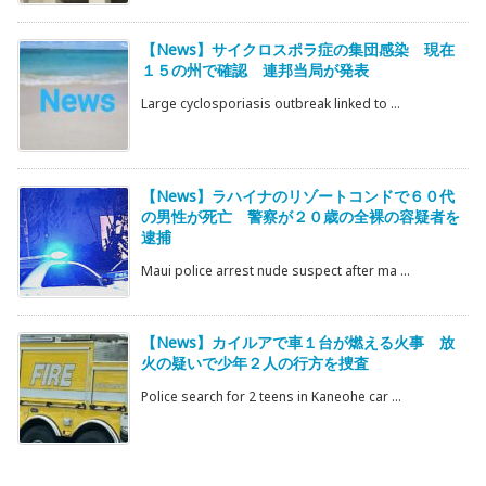
【News】サイクロスポラ症の集団感染 現在
１５の州で確認 連邦当局が発表
Large cyclosporiasis outbreak linked to ...
【News】ラハイナのリゾートコンドで６０代
の男性が死亡 警察が２０歳の全裸の容疑者を
逮捕
Maui police arrest nude suspect after ma ...
【News】カイルアで車１台が燃える火事 放
火の疑いで少年２人の行方を捜査
Police search for 2 teens in Kaneohe car ...