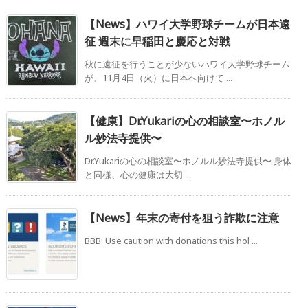
【News】ハワイ大学野球チームが日本遠
征 週末に早稲田と慶応と対戦
秋に遠征を行うことが少ないハワイ大学野球チーム
が、11月4日（火）に日本へ向けて ...
【健康】Dr.Yukariの心の相談室〜ホノル
ル妙法寺提供〜
Dr.Yukariの心の相談室〜ホノルル妙法寺提供〜 身体
と同様、心の健康は大切 ...
【News】年末の寄付を狙う詐欺に注意
BBB: Use caution with donations this hol ...