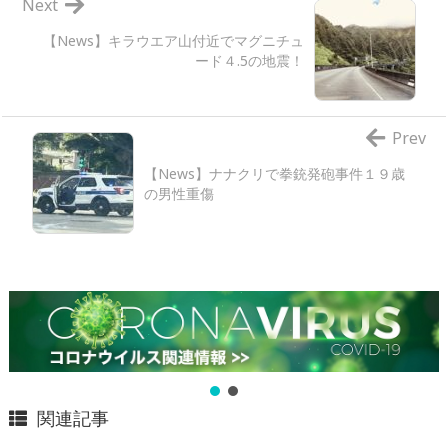
Next
【News】キラウエア山付近でマグニチュ
ード４.5の地震！
Prev
【News】ナナクリで拳銃発砲事件１９歳
の男性重傷
関連記事