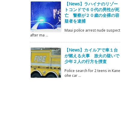
【News】ラハイナのリゾー
トコンドで６０代の男性が死
亡 警察が２０歳の全裸の容
疑者を逮捕
Maui police arrest nude suspect
after ma ...
【News】カイルアで車１台
が燃える火事 放火の疑いで
少年２人の行方を捜査
Police search for 2 teens in Kane
ohe car ...