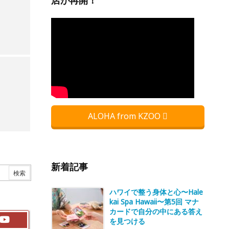
店が再開！
ALOHA from KZOO
新着記事
ハワイで整う身体と心〜Hale
kai Spa Hawaii〜第5回 マナ
カードで自分の中にある答え
を見つける