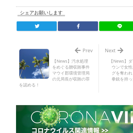
シェアお願いします
Prev
Next
【News】汚水処理
【News】
をめぐる贈収賄事件
ウンで女性
マウイ郡環境管理局
グを奪われ
の元局長が収賄の罪
拳銃を持っ
を認める！