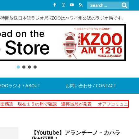
4時間放送日本語ラジオ局KZOOはハワイ州公認のラジオ局です。
ZOOラジオ / ABOUT
お問い合わせ / CONTACT
現在１５の州で確認 連邦当局が発表
オアフコミュニティーコレクシ
【Youtube】アランチーノ・カハラ