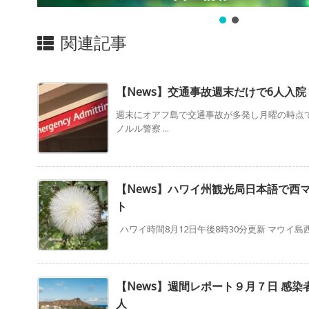
関連記事
【News】交通事故週末だけで6人入院
週末にオアフ島で交通事故が多発し月曜の時点で
ノルル警察 ...
【News】ハワイ州観光局日本語で西
ト
ハワイ時間8月12日午後8時30分更新 マウイ島西
【News】週間レポート９月７日 感
人