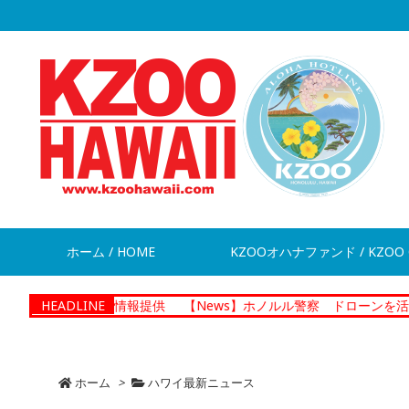
ホーム / HOME
KZOOオハナファンド / KZOO 
が脱走 情報提供
HEADLINE
【News】ホノルル警察 ドローンを活用した捜
ホーム
>
ハワイ最新ニュース