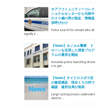
オアフコミュニティーコレク
ショナルセンターから勾留中
の２０歳の男が脱走 情報提
供呼びかけ
Police search for inmate who all
egedly e ...
【News】ホノルル警察 ド
ローンを活用した捜査プログ
ラムの運用を開始
Honolulu police launching drone
s to get ...
【News】サイクロスポラ症
の集団感染 現在１５の州で
確認 連邦当局が発表
Large cyclosporiasis outbreak li
nked to ...