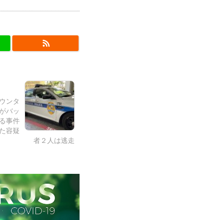
ダウンタ
がバッ
る事件
た容疑
者２人は逃走