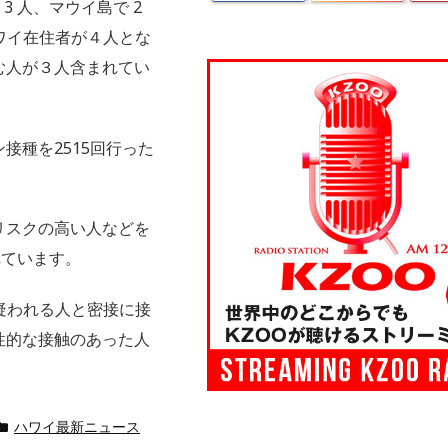
3 人、マウイ島で 2
ワイ在住者が４人とな
む人が３人含まれてい
接種を2515回行った
リスクの高い人などを
れています。
疑われる人と密接に接
性的な接触のあった人
ハワイ最新ニュース