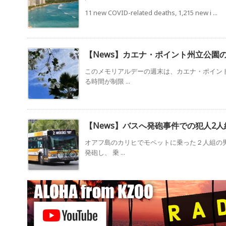
11 new COVID-related deaths, 1,215 new i ...
【News】カエナ・ポイント州立公園
このメモリアルデーの週末は、カエナ・ポイン
る時間が制限 ...
【News】バスへ発砲事件での犯人2人
オアフ島のカリヒでモペットに乗った２人組の
発砲し、 乗 ...