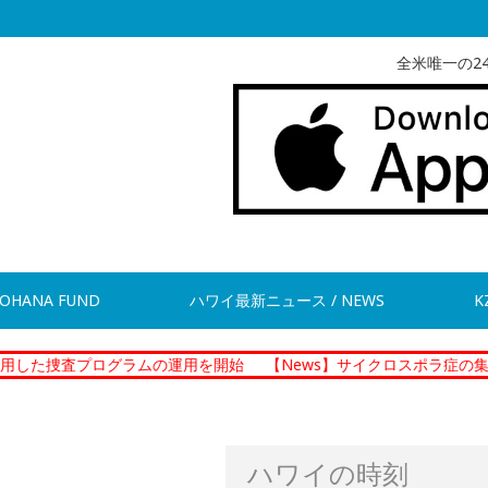
全米唯一の2
OHANA FUND
ハワイ最新ニュース / NEWS
K
査プログラムの運用を開始
【News】サイクロスポラ症の集団感染 
ハワイの時刻