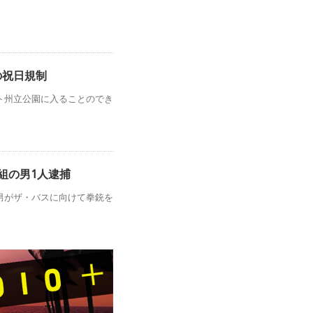
の祝日規制
ト州立公園に入ることのでき
組の男1人逮捕
男がザ・バスに向けて拳銃を